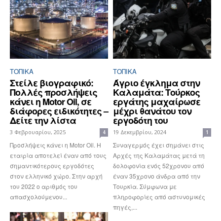
ΤΟΠΙΚΑ
ΤΟΠΙΚΑ
Στείλε βιογραφικό:
Άγριο έγκλημα στην
Πολλές προσλήψεις
Καλαμάτα: Τούρκος
κάνει η Motor Oil, σε
εργάτης μαχαίρωσε
διάφορες ειδικότητες –
μέχρι θανάτου τον
Δείτε την λίστα
εργοδότη του
3 Φεβρουαρίου, 2025
19 Δεκεμβρίου, 2024
4
1
Προσλήψεις κάνει η Motor Oil. Η
Συναγερμός έχει σημάνει στις
εταιρία αποτελεί έναν από τους
Αρχές της Καλαμάτας μετά τη
σημαντικότερους εργοδότες
δολοφονία ενός 52χρονου από
στον ελληνικό χώρο. Στην αρχή
έναν 35χρονο άνδρα από την
του 2022 ο αριθμός του
Τουρκία. Σύμφωνα με
απασχολούμενου...
πληροφορίες από αστυνομικές
πηγές,...