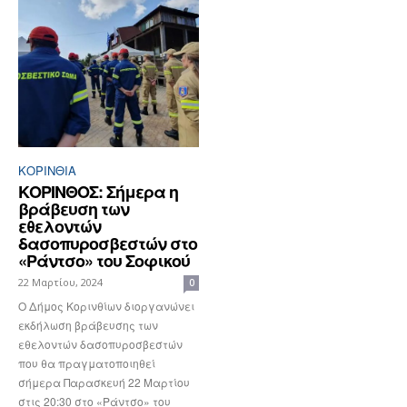
ΚΟΡΙΝΘΊΑ
ΚΟΡΙΝΘΟΣ: Σήμερα η
βράβευση των
εθελοντών
δασοπυροσβεστών στο
«Ράντσο» του Σοφικού
22 Μαρτίου, 2024
0
Ο Δήμος Κορινθίων διοργανώνει
εκδήλωση βράβευσης των
εθελοντών δασοπυροσβεστών
που θα πραγματοποιηθεί
σήμερα Παρασκευή 22 Μαρτίου
στις 20:30 στο «Ράντσο» του