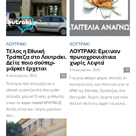
ΛΟΥΤΡΆΚΙ
ΛΟΥΤΡΆΚΙ
Τέλος η Εθνική
ΛΟΥΤΡΑΚΙ: Έμειναν
Τράπεζα στο Λουτράκι.
πρωτοχρονιάτικα
Δείτε ποιο σούπερ-
χωρίς λεφτά
μάρκετ έρχεται
3 Ιανουαρίου, 2025
16
4 Ιανουαρίου, 2025
35
Για μια ακόμα φορά, πολλές οι
Το κτίριο που στεγάζεται η
καταγγελίες των πολιτών για το
εθνική τράπεζα στο Λουτράκι
ATM της Εθνικής Τράπεζας στο
άλλαξε χέρια! Ο νέος μισθωτής
Λουτράκι. Χωρίς λεφτά έμειναν
ειναι το super market ΚΡΗΤΙΚΟΣ.
πολλοί πολίτες αφού τα ρολά...
Αυτός είναι και λόγος μάλλον
που...