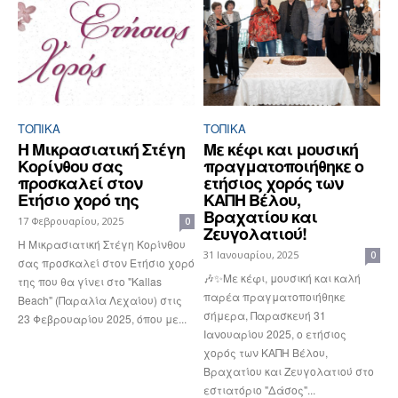
ΤΟΠΙΚΑ
ΤΟΠΙΚΑ
Η Μικρασιατική Στέγη
Με κέφι και μουσική
Κορίνθου σας
πραγματοποιήθηκε ο
προσκαλεί στον
ετήσιος χορός των
Ετήσιο χορό της
ΚΑΠΗ Βέλου,
Βραχατίου και
17 Φεβρουαρίου, 2025
0
Ζευγολατιού!
Η Μικρασιατική Στέγη Κορίνθου
31 Ιανουαρίου, 2025
0
σας προσκαλεί στον Ετήσιο χορό
🎶✨Με κέφι, μουσική και καλή
της που θα γίνει στο "Kallas
παρέα πραγματοποιήθηκε
Beach" (Παραλία Λεχαίου) στις
σήμερα, Παρασκευή 31
23 Φεβρουαρίου 2025, όπου με...
Ιανουαρίου 2025, ο ετήσιος
χορός των ΚΑΠΗ Βέλου,
Βραχατίου και Ζευγολατιού στο
εστιατόριο "Δάσος"...