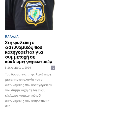
ΕΛΛΆΔΑ
Στη φυλακή ο
αστυνομικός που
κατηγορείται για
συμμετοχή σε
κύκλωμα ναρκωτικών
3 Δεκεμβρίου, 2024
0
Τον δρόμο για τη φυλακή πήρε
μετά την απολογία του ο
αστυνομικός που κατηγορείται
για συμμετοχή σε διεθνές
κύκλωμα ναρκωτικών. Ο
αστυνομικός που υπηρετούσε
στη...