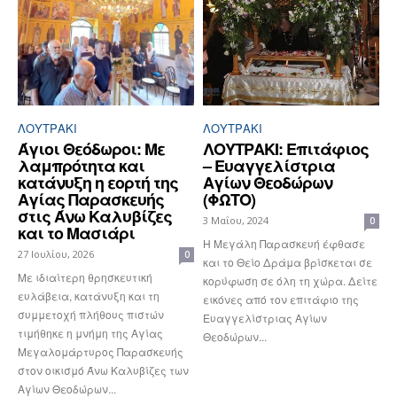
ΛΟΥΤΡΆΚΙ
ΛΟΥΤΡΆΚΙ
Άγιοι Θεόδωροι: Με
ΛΟΥΤΡΑΚΙ: Επιτάφιος
λαμπρότητα και
– Ευαγγελίστρια
κατάνυξη η εορτή της
Αγίων Θεοδώρων
Αγίας Παρασκευής
(ΦΩΤΟ)
στις Άνω Καλυβίζες
3 Μαΐου, 2024
0
και το Μασιάρι
Η Μεγάλη Παρασκευή έφθασε
27 Ιουλίου, 2026
0
και το Θείο Δράμα βρίσκεται σε
Με ιδιαίτερη θρησκευτική
κορύφωση σε όλη τη χώρα. Δείτε
ευλάβεια, κατάνυξη και τη
εικόνες από τον επιτάφιο της
συμμετοχή πλήθους πιστών
Ευαγγελίστριας Αγίων
τιμήθηκε η μνήμη της Αγίας
Θεοδώρων...
Μεγαλομάρτυρος Παρασκευής
στον οικισμό Άνω Καλυβίζες των
Αγίων Θεοδώρων...