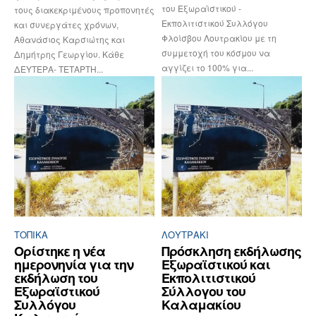
του Εξωραϊστικού -
τους διακεκριμένους προπονητές
Εκπολιτιστικού Συλλόγου
και συνεργάτες χρόνων,
Φλοίσβου Λουτρακίου με τη
Αθανάσιος Καρσιώτης και
συμμετοχή του κόσμου να
Δημήτρης Γεωργίου. Κάθε
αγγίζει το 100% για...
ΔΕΥΤΕΡΑ- ΤΕΤΑΡΤΗ...
ΤΟΠΙΚΑ
ΛΟΥΤΡΆΚΙ
Ορίστηκε η νέα
Πρόσκληση εκδήλωσης
ημερονηνία για την
Εξωραϊστικού και
εκδήλωση του
Εκπολιτιστικού
Εξωραϊστικού
Σύλλογου του
Συλλόγου
Καλαμακίου