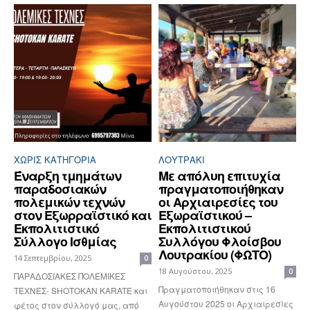
ΧΩΡΊΣ ΚΑΤΗΓΟΡΊΑ
ΛΟΥΤΡΆΚΙ
Έναρξη τμημάτων
Με απόλυη επιτυχία
παραδοσιακών
πραγματοποιήθηκαν
πολεμικών τεχνών
οι Αρχιαιρεσίες του
στον Εξωρραϊστικό και
Εξωραϊστικού –
Εκπολιτιστικό
Εκπολιτιστικού
Σύλλογο Ισθμίας
Συλλόγου Φλοίσβου
Λουτρακίου (ΦΩΤΟ)
14 Σεπτεμβρίου, 2025
0
18 Αυγούστου, 2025
0
ΠΑΡΑΔΟΣΙΑΚΕΣ ΠΟΛΕΜΙΚΕΣ
Πραγματοποιήθηκαν στις 16
ΤΕΧΝΕΣ- SHOTOKAN KARATE και
Αυγούστου 2025 οι Αρχιαιρεσίες
φέτος στον σύλλογό μας, από