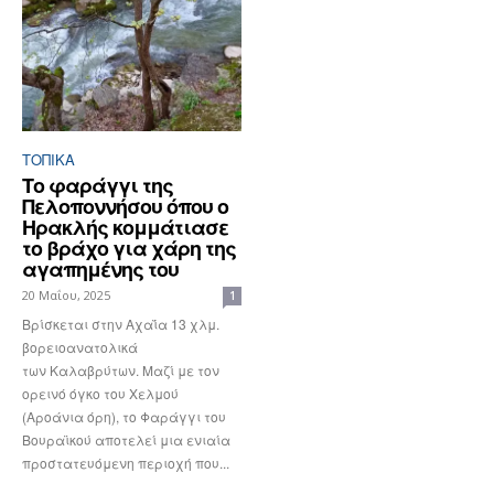
ΤΟΠΙΚΑ
Το φαράγγι της
Πελοποννήσου όπου ο
Ηρακλής κομμάτιασε
το βράχο για χάρη της
αγαπημένης του
20 Μαΐου, 2025
1
Βρίσκεται στην Αχαΐα 13 χλμ.
βορειοανατολικά
των Καλαβρύτων. Μαζί με τον
ορεινό όγκο του Χελμού
(Αροάνια όρη), το Φαράγγι του
Βουραϊκού αποτελεί μια ενιαία
προστατευόμενη περιοχή που...