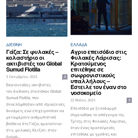
ΔΙΕΘΝΉ
ΕΛΛΆΔΑ
Γάζα: Σε φυλακές –
Άγριο επεισόδιο στις
κολαστήριο οι
Φυλακές Λάρισας:
ακτιβιστές του Global
Κρατούμενος
Sumud Flotilla
επιτέθηκε σε
σωφρονιστικούς
3 Οκτωβρίου, 2025
0
υπαλλήλους –
Εκατοντάδες ακτιβιστές
Έστειλε τον έναν στο
του διεθνούς στολίσκου Global
νοσοκομείο
Sumud Flotilla, που
22 Μαΐου, 2025
0
συνελήφθησαν από ισραηλινές
Επεισόδιο με ξυλοδαρμό
δυνάμεις ενώ επιχειρούσαν να
σημειώθηκε το απόγευμα της
μεταφέρουν ανθρωπιστική
Τρίτης στις Φυλακές Λάρισας,
βοήθεια στη Γάζα, κρατούνται
όταν ένας κρατούμενός
στις φυλακές Κετζιότ, στην
επιτέθηκε με γροθιές και
έρημο...