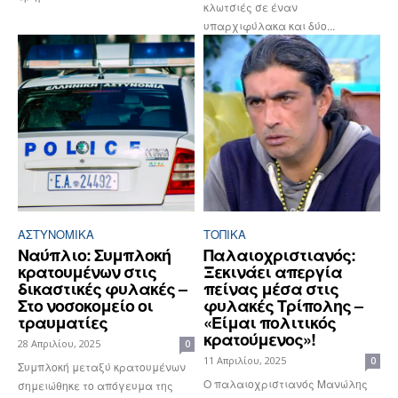
κλωτσιές σε έναν
υπαρχιφύλακα και δύο...
ΑΣΤΥΝΟΜΙΚΆ
ΤΟΠΙΚΑ
Ναύπλιο: Συμπλοκή
Παλαιοχριστιανός:
κρατουμένων στις
Ξεκινάει απεργία
δικαστικές φυλακές –
πείνας μέσα στις
Στο νοσοκομείο οι
φυλακές Τρίπολης –
τραυματίες
«Είμαι πολιτικός
κρατούμενος»!
28 Απριλίου, 2025
0
11 Απριλίου, 2025
0
Συμπλοκή μεταξύ κρατουμένων
Ο παλαιοχριστιανός Μανώλης
σημειώθηκε το απόγευμα της