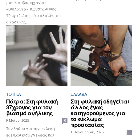
μπισκοτοβιομηχανίας
«Βιολάντα», Κωνσταντίνος
Τζιωρτζιώτης, στο πλαίσιο της
δικαστικής...
ΤΟΠΙΚΑ
ΕΛΛΆΔΑ
Πάτρα: Στη φυλακή
Στη φυλακή οδηγείται
37χρονος για τον
άλλος ένας
βιασμό ανήλικης
κατηγορούμενος για
το κύκλωμα
9 Μαΐου, 2025
0
προστασίας
Τον δρόμο για την φυλακή
16 Ιανουαρίου, 2025
0
έδειξαν εισαγγελέας και