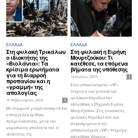
ΕΛΛΆΔΑ
ΕΛΛΆΔΑ
Στη φυλακή Τρικάλων
Στη φυλακή η Ειρήνη
ο ιδιοκτήτης της
Μουρτζούκου: Τι
«Βιολάντα»: Τα
κατέθεσε, τα επόμενα
κρίσιμα ερωτήματα
βήματα της υπόθεσης
για τη διαρροή
14 Ιουλίου, 2025
1
προπανίου και η
Στην αποκαλούμενη «VIP»
«γραμμή» της
πτέρυγα των γυναικείων
απολογίας
φυλακών Κορυδαλλού
19 Φεβρουαρίου, 2026
0
οδηγήθηκε η 25χρονη Ειρήνη
Με σύμφωνη γνώμη ανακριτή και
Μουρτζούκου. Στις γυναικείες
εισαγγελέα κρίθηκε
φυλακές Κορυδαλλού, και
προφυλακιστέος, μετά την
συγκεκριμένα στην
μαραθώνια απολογία του, ο
αποκαλούμενη «VIP» πτέρυγα,
ιδιοκτήτης της
οδηγήθηκε σήμερα...