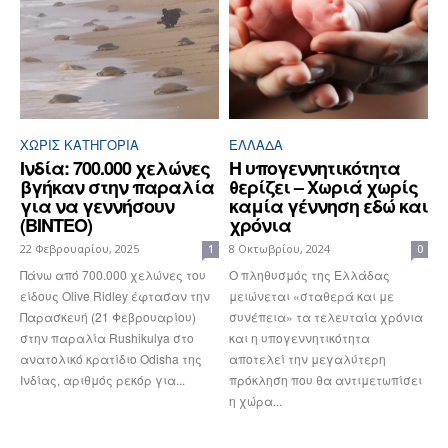
ΧΩΡΊΣ ΚΑΤΗΓΟΡΊΑ
ΕΛΛΆΔΑ
Ινδία: 700.000 χελώνες
Η υπογεννητικότητα
βγήκαν στην παραλία
θερίζει – Χωριά χωρίς
για να γεννήσουν
καμία γέννηση εδώ και
(ΒΙΝΤΕΟ)
χρόνια
22 Φεβρουαρίου, 2025
8 Οκτωβρίου, 2024
1
0
Πάνω από 700.000 χελώνες του
Ο πληθυσμός της Ελλάδας
είδους Olive Ridley έφτασαν την
μειώνεται «σταθερά και με
Παρασκευή (21 Φεβρουαρίου)
συνέπεια» τα τελευταία χρόνια
στην παραλία Rushikulya στο
και η υπογεννητικότητα
ανατολικό κρατίδιο Odisha της
αποτελεί την μεγαλύτερη
Ινδίας, αριθμός ρεκόρ για...
πρόκληση που θα αντιμετωπίσει
η χώρα...