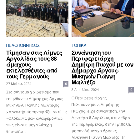
ΠΕΛΟΠΌΝΝΗΣΟΣ
ΤΟΠΙΚΑ
Τίμησαν στις Λίμνες
Συνάντηση του
Αργολίδας τους 88
Περιφερειάρχη
άμαχους
Δημήτρη Πτωχού με τον
εκτελεσθέντες από
Δήμαρχο Άργους-
τους Γερμανούς
Μυκηνών Γιάννη
Μαλτέζο
27 Μαΐου, 2024
0
8 Απριλίου, 2024
0
Στο σύντομο χαιρετισμό που
Ο Περιφερειάρχης
απηύθυνε ο Δήμαρχος Άργους -
Πελοποννήσου, Δημήτρης
Μυκηνών, Γιάννης Μαλτέζος
Πτωχός, είχε συνάντηση, την
χαρακτήρισε την πράξη αυτή ως
Δευτέρα 8 Απριλίου, στην έδρα
«Ολοκαύτωμα» αναφέροντας
της Περιφέρειας, στην Τρίπολη,
πως είναι η μεγαλύτερη
με τον Δήμαρχο Άργους-
θηριωδία...
Μυκηνών Γιάννη Μαλτέζο. Τη