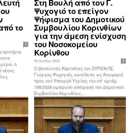
λευτή
Στη Βουλή από τον Γ.
γου
Ψυχογιό το επείγον
ν
Ψήφισμα του Δημοτικού
από το
Συμβουλίου Κορινθίων
για την άμεση ενίσχυση
του Νοσοκομείου
1
Κορίνθου
α κριτήρια
ντοτε
30 Ιουνίου, 2026
3
Ο βουλευτής Κορινθίας του ΣΥΡΙΖΑ-ΠΣ,
ό νέους
Γιώργος Ψυχογιός, κατέθεσε ως Αναφορά
ηλες
προς τον Υπουργό Υγείας την υπ' αριθμ.
198/2026 ομόφωνη απόφαση του Δημοτικού
Συμβουλίου Κορινθίων,...