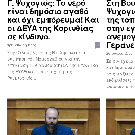
Γ. Ψυχογιός: Το νερό
Στη Βου
είναι δημόσιο αγαθό
Ψυχογιό
και όχι εμπόρευμα! Και
της τοπ
οι ΔΕΥΑ της Κορινθίας
στην ε
σε κίνδυνο.
ανεμογ
Γεράνε
πριν από 7 ημέρες
2
Στην Ολομέλεια της Βουλής, κατά τη
26 Ιουλίου, 2026
συζήτηση του Νομοσχεδίου για την
Σε συνέχεια
επέκταση των αρμοδιοτήτων της ΕΥΔΑΠ και
και δημόσιω
της ΕΥΑΘ και την ενίσχυση της
στις μαζικές 
Ρυθμιστικής...
εκδηλώσεις τ
φορέων, ο Βο