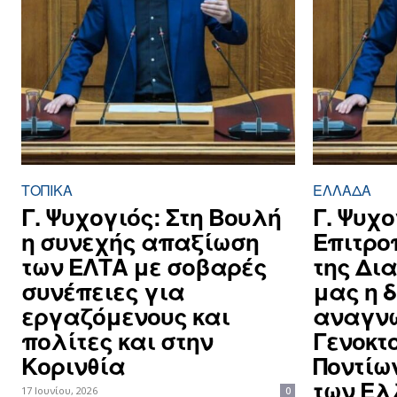
ΤΟΠΙΚΑ
ΕΛΛΆΔΑ
Γ. Ψυχογιός: Στη Βουλή
Γ. Ψυχο
η συνεχής απαξίωση
Επιτρο
των ΕΛΤΑ με σοβαρές
της Δι
συνέπειες για
μας η 
εργαζόμενους και
αναγνώ
πολίτες και στην
Γενοκτ
Κορινθία
Ποντίων
των Ελ
17 Ιουνίου, 2026
0