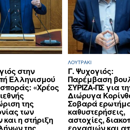
ΛΟΥΤΡΆΚΙ
γιός στην
Γ. Ψυχογιός:
πή Ελληνισμού
Παρέμβαση βου
ασποράς: «Χρέος
ΣΥΡΙΖΑ-ΠΣ για τη
διεθνής
Διώρυγα Κορίνθ
ριση της
Σοβαρά ερωτήμα
ονίας των
καθυστερήσεις,
 και η στήριξη
αστοχίες, διακο
λήνων της
εργασιών και α