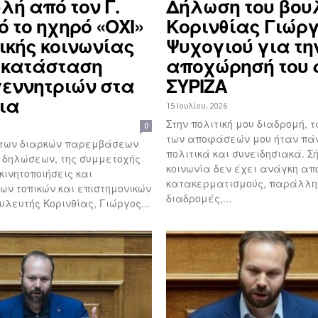
λή από τον Γ.
Δήλωση του βου
 το ηχηρό «ΟΧΙ»
Κορινθίας Γιώρ
ικής κοινωνίας
Ψυχογιού για τη
γκατάσταση
αποχώρησή του 
εννητριών στα
ΣΥΡΙΖΑ
ια
15 Ιουλίου, 2026
Στην πολιτική μου διαδρομή, τ
0
των αποφάσεών μου ήταν πά
 των διαρκών παρεμβάσεων
πολιτικά και συνειδησιακά. Σήμερα, η
ν δηλώσεων, της συμμετοχής
κοινωνία δεν έχει ανάγκη απ
κινητοποιήσεις και
κατακερματισμούς, παράλλ
ων τοπικών και επιστημονικών
διαδρομές,...
υλευτής Κορινθίας, Γιώργος...