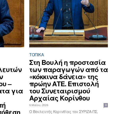
ΤΟΠΙΚΑ
Στη Βουλή η προστασία
λευτών
των παραγωγών από τα
ν
«κόκκινα δάνεια» της
ου –
πρώην ΑΤΕ. Επιστολή
τα για
του Συνεταιρισμού
Αρχαίας Κορίνθου
πή
6 Μαΐου, 2026
0
πόθεση
Ο Βουλευτής Κορινθίας του ΣΥΡΙΖΑ-ΠΣ,