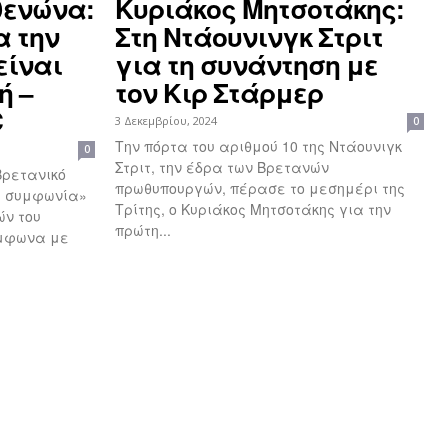
θενώνα:
Κυριάκος Μητσοτάκης:
α την
Στη Ντάουνινγκ Στριτ
είναι
για τη συνάντηση με
ή –
τον Κιρ Στάρμερ
C
3 Δεκεμβρίου, 2024
0
Την πόρτα του αριθμού 10 της Ντάουνιγκ
0
Στριτ, την έδρα των Βρετανών
Βρετανικό
πρωθυπουργών, πέρασε το μεσημέρι της
ε συμφωνία»
Τρίτης, ο Κυριάκος Μητσοτάκης για την
ών του
πρώτη...
ύμφωνα με