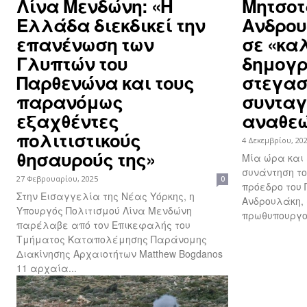
Λίνα Μενδώνη: «Η
Μητσοτ
Ελλάδα διεκδικεί την
Ανδρου
επανένωση των
σε «κα
Γλυπτών του
δημογρ
Παρθενώνα και τους
στεγασ
παρανόμως
συνταγ
εξαχθέντες
αναθε
πολιτιστικούς
4 Δεκεμβρίου, 20
θησαυρούς της»
Μία ώρα και 
συνάντηση το
27 Φεβρουαρίου, 2025
0
πρόεδρο του 
Στην Εισαγγελία της Νέας Υόρκης, η
Ανδρουλάκη, 
Υπουργός Πολιτισμού Λίνα Μενδώνη
πρωθυπουργού
παρέλαβε από τον Επικεφαλής του
Τμήματος Καταπολέμησης Παράνομης
Διακίνησης Αρχαιοτήτων Matthew Bogdanos
11 αρχαία...