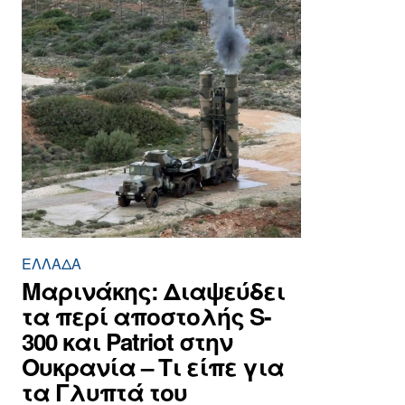
ΕΛΛΆΔΑ
Μαρινάκης: Διαψεύδει
τα περί αποστολής S-
300 και Patriot στην
Ουκρανία – Τι είπε για
τα Γλυπτά του