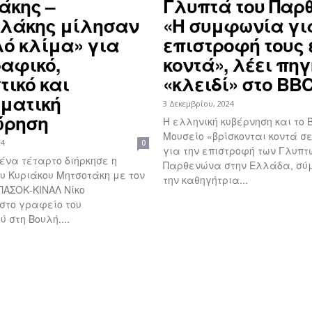
άκης –
Γλυπτά του Παρ
λάκης μίλησαν
«Η συμφωνία γι
λό κλίμα» για
επιστροφή τους 
αφικό,
κοντά», λέει πηγ
τικό και
«κλειδί» στο BB
ματική
3 Δεκεμβρίου, 2024
ώρηση
Η ελληνική κυβέρνηση και το 
Μουσείο «βρίσκονται κοντά σ
24
0
για την επιστροφή των Γλυπτ
ένα τέταρτο διήρκησε η
Παρθενώνα στην Ελλάδα, σ
υ Κυριάκου Μητσοτάκη με τον
την καθηγήτρια...
ΠΑΣΟΚ-ΚΙΝΑΛ Νίκο
στο γραφείο του
 στη Βουλή....