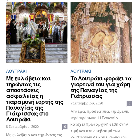
ΛΟΥΤΡΆΚΙ
ΛΟΥΤΡΆΚΙ
Με ευλάβεια και
Το Λουτράκι φοράει τα
τηρώντας τις
γιορτινά του για χάρη
αποστάσεις
της Παναγίας της
ασφαλείας η
Γιάτρισσας
παραμονή εορτής της
7 Σεπτεμβρίου, 2020
6
Παναγίας της
Μητέρα, προστάτιδα, τιμώμενη,
Γιάτρισσας στο
ιερό πρόσωπο. Η Παναγία
Λουτράκι
κατέχει πρωταρχική θέση στην
8 Σεπτεμβρίου, 2020
0
τιμή και στον σεβασμό των
Με ευλάβεια και τηρώντας τις
χριστιανών σε κάθε γωνιά της