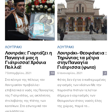
ΛΟΥΤΡΆΚΙ
ΛΟΥΤΡΆΚΙ
Λουτράκι: Γιορτάζει η
Λουτράκι- Θεοφάνεια :
Παναγιά μας η
Τηρώντας τα μέτρα
Γιάτρισσα! Xρόνια
στην Παναγία
Πολλά!
Γιάτρισσα (φωτο)
7 Σεπτεμβρίου, 2021
6 Ιανουαρίου, 2021
10
2
Στο κέντρο της πόλεως του
Φέτος δεν έγινε ο καθιερωμένος
Λουτρακίου προβάλλει
αγιασμός των υδάτων Με την
επιβλητικά ο ναός της Παναγίας
παρουσία πιστών τελείται
της Γιάτρισσας, ως ακλόνητος
σήμερα ο εορτασμός των
στυλοβάτης της πίστης των
Θεοφανίων στους ναούς όλης
κατοίκων. Στο εσωτερικό του
της χώρας, παρά το...
φυλάσσεται...