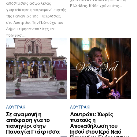
αποστάσεις ασφαλείας
Ελλάδας. Κάθε χρόνο στις...
γιορτάστηκε η παραμονή εορτής
της Παναγίας της Γιάτρισσας
στο Λουτράκι. Την Πολιούχο του
Δήμου τίμησαν πολίτες και
πολιτικοί...
ΛΟΥΤΡΆΚΙ
ΛΟΥΤΡΆΚΙ
Σε αναμονή η
Λουτράκι: Xωρίς
απόφαση για το
πιστούς η
πανηγύρι στην
Αποκαθήλωση του
Παναγία Γιάτρισσα
Ιησού στον Ιερό Ναό