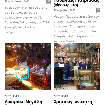
Παναγίας Γιάτρισσας
18 Αυγούστου, 2020
17
(video-φωτο)
Σε αναμονή η απόφαση για το
17 Απριλίου, 2020
0
εάν θα τελεστεί φέτος η
Μεγάλη Παρασκευή, η μέρα που
εμποροπανήγυρη στον Ι.Ν.
γίνεται η κορύφωση του Θείου
Παναγίας Γιάτρισσας στις 7 & 8
Δράματος. Στον Ιερό Ναό της
Σεπτεμβρίου. Η τελική
Πανγαιάς της Γιάτρισσας στο
απόφαση...
Λουτράκι, άλλοτε η εκκλησία
κατακλυζόταν...
ΛΟΥΤΡΆΚΙ
ΛΟΥΤΡΆΚΙ
Λουτράκι: Μεγάλη
Χριστουγεννιάτικη