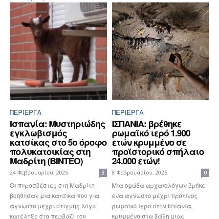
ΠΕΡΊΕΡΓΑ
ΠΕΡΊΕΡΓΑ
Ισπανία: Μυστηριώδης
ΙΣΠΑΝΙΑ: βρέθηκε
εγκλωβισμός
ρωμαϊκό ιερό 1.900
κατσίκας στο 5ο όροφο
ετών κρυμμένο σε
πολυκατοικίας στη
προϊστορικό σπήλαιο
Μαδρίτη (ΒΙΝΤΕΟ)
24.000 ετών!
24 Φεβρουαρίου, 2025
8 Φεβρουαρίου, 2025
3
0
Οι πυροσβέστες στη Μαδρίτη
Μια ομάδα αρχαιολόγων βρήκε
βοήθησαν μια κατσίκα που για
ένα άγνωστο μέχρι πρότινος
άγνωστο μέχρι στιγμής λόγο
ρωμαϊκό ιερό στην Ισπανία,
κατέληξε στο περβάζι του
κρυμμένο στα βάθη μιας