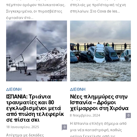
πέμπτου ορόφου πολυκατοικίας.
σπηλιάς με προϊστορική τέχνη
Συγκεκριμένα, οι πυροσβέστες
σπηλαίων. Στο Cova de les...
έφτασαν στο...
ΔΙΕΘΝΉ
ΔΙΕΘΝΉ
ΙΣΠΑΝΙΑ: Τριάντα
Νέες πλημμύρες στην
τραυματίες και 80
Ισπανία – Δρόμοι
εγκλωβισμένοι μετά
χείμαρροι στη Χιρόνα
από πτώση τελεφερίκ
8 Νοεμβρίου, 2024
0
σε πίστα σκι
Η Ισπανία επλήγη σήμερα από
18 Ιανουαρίου, 2025
0
μια νέα καταστροφή, καθώς
Ατύχημα με δεκάδες
ρεύμα ξεχείλισε από τις