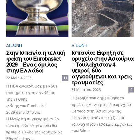
ΔΙΕΘΝΉ
ΔΙΕΘΝΉ
Στην Ισπανία η τελική
Ισπανία: Έκρηξη σε
φάση του Eurobasket
ορυχείο στην Αστούρια
2029 – Ένας όμιλος
– Τουλάχιστον 4
στην Ελλάδα
νεκροί, δύο
αγνοούμενοι και τρεις
22 Μαΐου, 2025
11
τραυματίες
Η FIBA ανακοίνωσε με κάθε
31 Μαρτίου, 2025
0
επισημότητα την ανάθεση
Η έκρηξη που σημειώθηκε το
της τελικής
πρωί της Δευτέρας στο ορυχείο
φάσης του Eurobasket
Cerredo στην Αστούρια της
2029 στην Ισπανία.
Ισπανίας, στοίχισε τη ζωή σε
Η Μαδρίτη συγκεκριμένα θα
τουλάχιστον τέσσερις εργάτες,
είναι η πόλη στην οποία θα
ενώ δύο...
κριθεί ο τίτλος της κορυφαίας
Εθνικής στην...