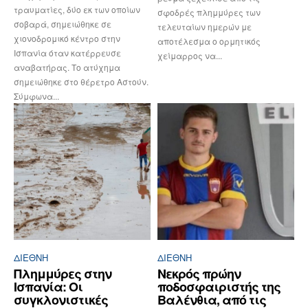
τραυματίες, δύο εκ των οποίων
σφοδρές πλημμύρες των
σοβαρά, σημειώθηκε σε
τελευταίων ημερών με
χιονοδρομικό κέντρο στην
αποτέλεσμα ο ορμητικός
Ισπανία όταν κατέρρευσε
χείμαρρος να...
αναβατήρας. Το ατύχημα
σημειώθηκε στο θέρετρο Αστούν.
Σύμφωνα...
ΔΙΕΘΝΉ
ΔΙΕΘΝΉ
Πλημμύρες στην
Νεκρός πρώην
Ισπανία: Οι
ποδοσφαιριστής της
συγκλονιστικές
Βαλένθια, από τις