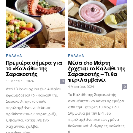
ΕΛΛΆΔΑ
ΕΛΛΆΔΑ
Πρεμιέρα σήμερα για
Μέσα στο Μάρτη
το «Καλάθι» της
έρχεται το Καλάθι της
Σαρακοστής
Σαρακοστής – Τι θα
περιλαμβάνει
13 Μαρτίου, 2024
0
4 Μαρτίου, 2024
0
Από 13 Ιανουαρίου έως 4 Μαΐου
Το Καλάθι της Σαρακοστής
εφαρμόζεται το «Καλάθι της
αναμένεται να κάνει πρεμιέρα
Σαρακοστής», το οποίο
από την Τετάρτη 13 Μαρτίου.
περιλαμβάνει νηστίσιμα
Σύμφωνα με την ΕΡΤ, θα
προϊόντα όπως όσπρια, ρύζι,
περιλαμβάνει κατεψυγμένα
ζυμαρικά, κατεψυγμένα
θαλασσινά, διάφορες σαλάτες
λαχανικά, χαλβά,
ή...
κατεψυγμένα...