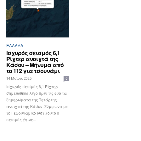
ΕΛΛΆΔΑ
Ισχυρός σεισμός 6,1
Ρίχτερ ανοιχτά της
Κάσου – Μήνυμα από
το 112 για τσουνάμι
14 Μαΐου, 2025
0
Ισχυρός σεισμός 6,1 Ρίχτερ
σημειώθηκε λίγο πριν τις δύο τα
ξημερώματα της Τετάρτης
ανοιχτά της Κάσου. Σύμφωνα με
το Γεωδυναμικό Ινστιτούτο ο
σεισμός έγινε...