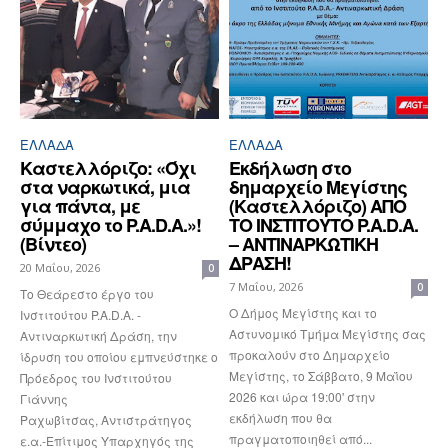
ΕΛΛΆΔΑ
ΕΛΛΆΔΑ
Καστελλόριζο: «Όχι
Εκδήλωση στο
στα ναρκωτικά, μια
δημαρχείο Μεγίστης
για πάντα, με
(Καστελλόριζο) ΑΠΟ
σύμμαχο το P.A.D.A.»!
ΤΟ ΙΝΣΤΙΤΟΥΤΟ P.A.D.A.
(Βίντεο)
– ΑΝΤΙΝΑΡΚΩΤΙΚΗ
ΔΡΑΣΗ!
20 Μαΐου, 2026
0
7 Μαΐου, 2026
0
Το Θεάρεστο έργο του
Ο Δήμος Μεγίστης και το
Iνστιτούτου P.A.D.A. -
Αστυνομικό Τμήμα Μεγίστης σας
Αντιναρκωτική Δράση, την
προκαλούν στο Δημαρχείο
ίδρυση του οποίου εμπνεύστηκε ο
Μεγίστης, το Σάββατο, 9 Μαΐου
Πρόεδρος του Ινστιτούτου
2026 και ώρα 19:00' στην
Γιάννης
εκδήλωση που θα
Ραχωβίτσας, Αντιστράτηγος
πραγματοποιηθεί από...
ε.α.-Επίτιμος Υπαρχηγός της