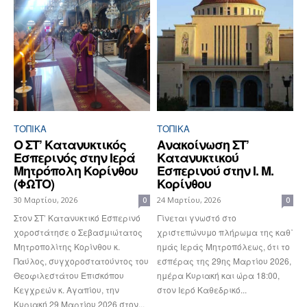
ΤΟΠΙΚΑ
ΤΟΠΙΚΑ
Ο ΣΤ’ Κατανυκτικός
Ανακοίνωση ΣΤ’
Εσπερινός στην Ιερά
Κατανυκτικού
Μητρόπολη Κορίνθου
Εσπερινού στην Ι. Μ.
(ΦΩΤΟ)
Κορίνθου
30 Μαρτίου, 2026
24 Μαρτίου, 2026
0
0
Στον ΣΤ’ Κατανυκτικό Εσπερινό
Γίνεται γνωστό στο
χοροστάτησε ο Σεβασμιώτατος
χριστεπώνυμο πλήρωμα της καθ᾿
Μητροπολίτης Κορίνθου κ.
ημάς Ιεράς Μητροπόλεως, ότι το
Παύλος, συγχοροστατούντος του
εσπέρας της 29ης Μαρτίου 2026,
Θεοφιλεστάτου Επισκόπου
ημέρα Κυριακή και ώρα 18:00,
Κεγχρεών κ. Αγαπίου, την
στον Ιερό Καθεδρικό...
Κυριακή 29 Μαρτίου 2026 στον...