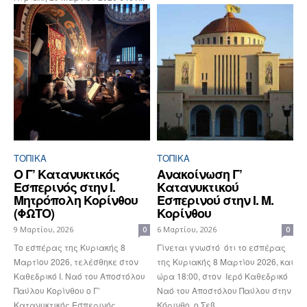
ΤΟΠΙΚΑ
ΤΟΠΙΚΑ
Ο Γ’ Κατανυκτικός
Ανακοίνωση Γ’
Εσπερινός στην Ι.
Κατανυκτικού
Μητρόπολη Κορίνθου
Εσπερινού στην Ι. Μ.
(ΦΩΤΟ)
Κορίνθου
9 Μαρτίου, 2026
6 Μαρτίου, 2026
0
0
Το εσπέρας της Κυριακής 8
Γίνεται γνωστό ότι το εσπέρας
Μαρτίου 2026, τελέσθηκε στον
της Κυριακής 8 Μαρτίου 2026, και
Καθεδρικό Ι. Ναό του Αποστόλου
ώρα 18:00, στον Ιερό Καθεδρικό
Παύλου Κορίνθου ο Γ’
Ναό του Αποστόλου Παύλου στην
Κατανυκτικός Εσπερινός,
Κόρινθο, ο Σεβ....