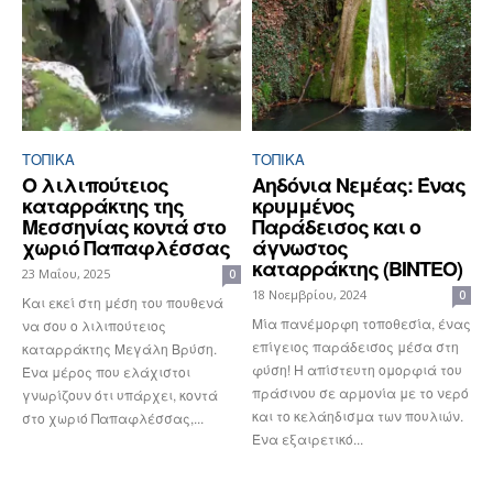
ΤΟΠΙΚΑ
ΤΟΠΙΚΑ
Ο λιλιπούτειος
Αηδόνια Νεμέας: Ένας
καταρράκτης της
κρυμμένος
Μεσσηνίας κοντά στο
Παράδεισος και ο
χωριό Παπαφλέσσας
άγνωστος
καταρράκτης (ΒΙΝΤΕΟ)
23 Μαΐου, 2025
0
18 Νοεμβρίου, 2024
0
Και εκεί στη μέση του πουθενά
Μία πανέμορφη τοποθεσία, ένας
να σου ο λιλιπούτειος
επίγειος παράδεισος μέσα στη
καταρράκτης Μεγάλη Βρύση.
φύση! Η απίστευτη ομορφιά του
Ένα μέρος που ελάχιστοι
πράσινου σε αρμονία με το νερό
γνωρίζουν ότι υπάρχει, κοντά
και το κελάηδισμα των πουλιών.
στο χωριό Παπαφλέσσας,...
Ένα εξαιρετικό...