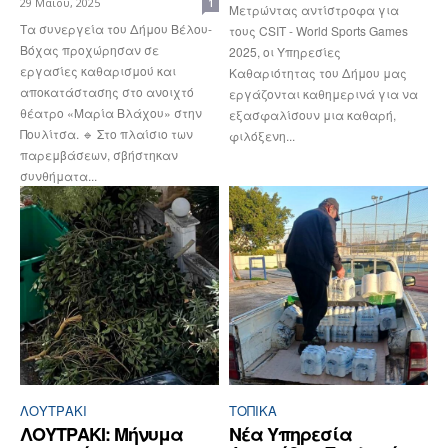
29 Μαΐου, 2025
1
Μετρώντας αντίστροφα για
Τα συνεργεία του Δήμου Βέλου-
τους CSIT - World Sports Games
Βόχας προχώρησαν σε
2025, οι Υπηρεσίες
εργασίες καθαρισμού και
Καθαριότητας του Δήμου μας
αποκατάστασης στο ανοιχτό
εργάζονται καθημερινά για να
θέατρο «Μαρία Βλάχου» στην
εξασφαλίσουν μια καθαρή,
Πουλίτσα. 🔹 Στο πλαίσιο των
φιλόξενη...
παρεμβάσεων, σβήστηκαν
συνθήματα...
ΛΟΥΤΡΆΚΙ
ΤΟΠΙΚΑ
ΛΟΥΤΡΑΚΙ: Μήνυμα
Νέα Υπηρεσία