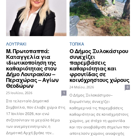
ΛΟΥΤΡΆΚΙ
ΤΟΠΙΚΑ
Μ. Πρωτοπαππά:
Ο Δήμος Ξυλοκάστρου
Καταγγελία για
συνεχίζει
ιδιωτικοποίηση της
παρεμβάσεις
καθαριότητας στον
καθαριότητας και
Δήμο Λουτρακίου –
φροντίδας σε
Περαχώρας – Αγίων
κοινόχρηστους χώρους
Θεοδώρων
24 Μαΐου, 2026
0
25 Ιουλίου, 2026
1
Ο Δήμος Ξυλοκάστρου–
Στο τελευταίο Δημοτικό
Ευρωστίνης συνεχίζει
Συμβούλιο, που έλαβε χώρα στις
καθημερινά τις παρεμβάσεις
17 Ιουλίου 2026, και ενώ
καθαριότητας σε κοινόχρηστους
συζητούνταν το μεγάλο θέμα
χώρους, με στόχο τη φροντίδα
των ανεμογεννητριών, η
και την αναβάθμιση σημείων που
Δημοτική Αρχή βρήκε την...
αποτελούν χώρους αναψυχής