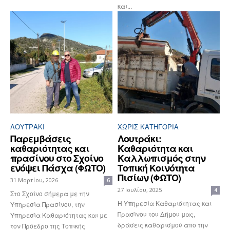
και...
ΛΟΥΤΡΆΚΙ
ΧΩΡΊΣ ΚΑΤΗΓΟΡΊΑ
Παρεμβάσεις
Λουτράκι:
καθαριότητας και
Καθαριότητα και
πρασίνου στο Σχοίνο
Καλλωπισμός στην
ενόψει Πάσχα (ΦΩΤΟ)
Τοπική Κοινότητα
Πισίων (ΦΩΤΟ)
31 Μαρτίου, 2026
6
27 Ιουλίου, 2025
4
Στο Σχοίνο σήμερα με την
Η Υπηρεσία Καθαριότητας και
Υπηρεσία Πρασίνου, την
Πρασίνου του Δήμου μας,
Υπηρεσία Καθαριότητας και με
δράσεις καθαρισμού απο την
τον Πρόεδρο της Τοπικής