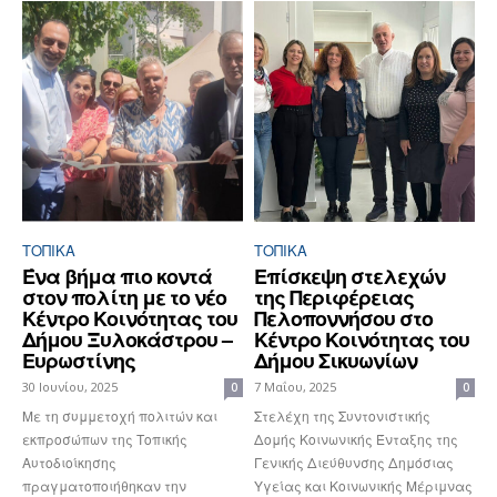
ΤΟΠΙΚΑ
ΤΟΠΙΚΑ
Ένα βήμα πιο κοντά
Επίσκεψη στελεχών
στον πολίτη με το νέο
της Περιφέρειας
Κέντρο Κοινότητας του
Πελοποννήσου στο
Δήμου Ξυλοκάστρου –
Κέντρο Κοινότητας του
Ευρωστίνης
Δήμου Σικυωνίων
30 Ιουνίου, 2025
7 Μαΐου, 2025
0
0
Με τη συμμετοχή πολιτών και
Στελέχη της Συντονιστικής
εκπροσώπων της Τοπικής
Δομής Κοινωνικής Ένταξης της
Αυτοδιοίκησης
Γενικής Διεύθυνσης Δημόσιας
πραγματοποιήθηκαν την
Υγείας και Κοινωνικής Μέριμνας