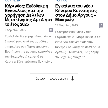
ΚΟΡΙΝΘΊΑ
ΤΟΠΙΚΑ
Κόρινθος: Εκδόθηκε η
Εγκαίνια του νέου
Εγκύκλιος για την
Κέντρου Κοινότητας
χορήγηση Δελτίων
στον Δήμο Άργους –
Μετακίνησης ΑμεΑ για
Μυκηνών
το έτος 2025
24 Μαρτίου, 2025
0
3 Απριλίου, 2025
0
Πραγματοποιήθηκαν την
Τα δελτία θα χορηγούνται στους
Παρασκευή 21 Μαρτίου 2025 τα
δικαιούχους από τις αρμόδιες
εγκαίνια του νεοσύστατου
υπηρεσίες των Περιφερειακών
Κέντρου Κοινότητας στον Δήμο
Ενοτήτων (της μόνιμης κατοικίας
Άργους – Μυκηνών, μιας δομής
του δικαιούχου) και από τα
που έχει ως στόχο τη...
Κέντρα Εξυπηρέτησης Πολιτών...
Φόρτωση περισσοτέρων