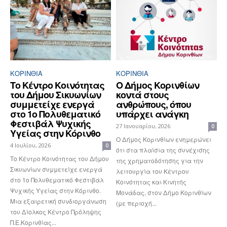
ΚΟΡΙΝΘΊΑ
ΚΟΡΙΝΘΊΑ
Το Κέντρο Κοινότητας
Ο Δήμος Κορινθίων
του Δήμου Σικυωνίων
κοντά στους
συμμετείχε ενεργά
ανθρώπους, όπου
στο 1ο Πολυθεματικό
υπάρχει ανάγκη
Φεστιβάλ Ψυχικής
27 Ιανουαρίου, 2026
0
Υγείας στην Κόρινθο
O Δήμος Κορινθίων ενημερώνει
4 Ιουλίου, 2026
0
ότι στα πλαίσια της συνέχισης
Το Κέντρο Κοινότητας του Δήμου
της χρηματοδότησης για την
Σικυωνίων συμμετείχε ενεργά
λειτουργία του Κέντρου
στο 1ο Πολυθεματικό Φεστιβάλ
Κοινότητας και Κινητής
Ψυχικής Υγείας στην Κόρινθο.
Μονάδας, στον Δήμο Κορινθίων
Μια εξαιρετική συνδιοργάνωση
(με περιοχή...
του Δίολκος Κέντρο Πρόληψης
Π.Ε.Κορινθίας...