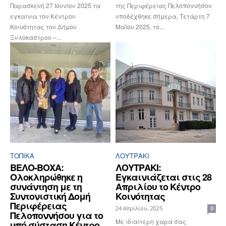
Παρασκευή 27 Ιουνίου 2025 τα
της Περιφέρειας Πελοποννήσου
εγκαίνια του Κέντρου
υποδέχθηκε σήμερα, Τετάρτη 7
Κοινότητας του Δήμου
Μαΐου 2025, το...
Ξυλοκάστρου –...
ΤΟΠΙΚΑ
ΛΟΥΤΡΆΚΙ
ΒΕΛΟ-ΒΟΧΑ:
ΛΟΥΤΡΑΚΙ:
Ολοκληρώθηκε η
Εγκαινιάζεται στις 28
συνάντηση με τη
Απριλίου το Κέντρο
Συντονιστική Δομή
Κοινότητας
Περιφέρειας
24 Απριλίου, 2025
0
Πελοποννήσου για το
Με ιδιαίτερη χαρά σας
υπό σύσταση Κέντρο