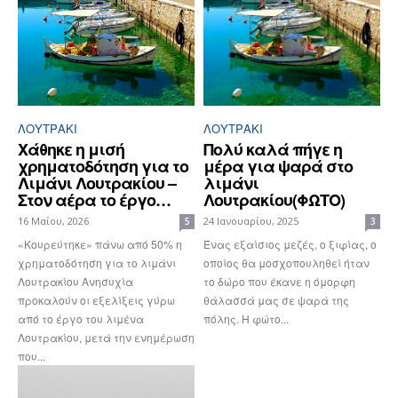
ΛΟΥΤΡΆΚΙ
ΛΟΥΤΡΆΚΙ
Χάθηκε η μισή
Πολύ καλά πήγε η
χρηματοδότηση για το
μέρα για ψαρά στο
Λιμάνι Λουτρακίου –
λιμάνι
Στον αέρα το έργο…
Λουτρακίου(ΦΩΤΟ)
16 Μαΐου, 2026
24 Ιανουαρίου, 2025
5
3
«Κουρεύτηκε» πάνω από 50% η
Ένας εξαίσιος μεζές, ο ξιφίας, ο
χρηματοδότηση για το λιμάνι
οποίος θα μοσχοπουληθεί ήταν
Λουτρακίου Ανησυχία
το δώρο που έκανε η όμορφη
προκαλούν οι εξελίξεις γύρω
θάλασσά μας σε ψαρά της
από το έργο του λιμένα
πόλης. Η φώτο...
Λουτρακίου, μετά την ενημέρωση
που...