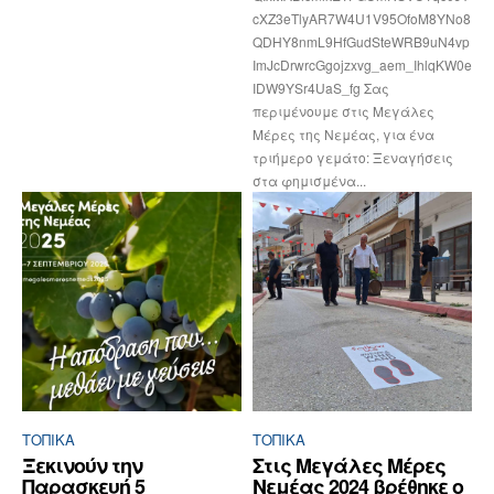
cXZ3eTlyAR7W4U1V95OfoM8YNo8
QDHY8nmL9HfGudSteWRB9uN4vp
ImJcDrwrcGgojzxvg_aem_IhlqKW0e
IDW9YSr4UaS_fg Σας
περιμένουμε στις Μεγάλες
Μέρες της Νεμέας, για ένα
τριήμερο γεμάτο: Ξεναγήσεις
στα φημισμένα...
ΤΟΠΙΚΑ
ΤΟΠΙΚΑ
Ξεκινούν την
Στις Μεγάλες Μέρες
Παρασκευή 5
Νεμέας 2024 βρέθηκε ο