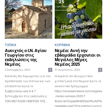
ΤΟΠΙΚΑ
ΚΟΡΙΝΘΊΑ
Ανοιχτός ο Ι.Ν. Αγίου
Νεμέα: Αυτή την
Γεωργίου στις
εβδομάδα έρχονται οι
εκδηλώσεις της
Μεγάλες Μέρες
Νεμέας
Νεμέας 2025
2 Σεπτεμβρίου, 2025
31 Αυγούστου, 2025
2
3
Ανοικτός θα παραμείνει για την
Η καρδιά του Αγιωργίτικου
προσκύνηση των πιστών και των
χτυπά ξανά στη Νεμέα! Δείτε το
επισκεπτών κατά το
αναλυτικό πρόγραμμα
Σαββατοκύριακο 6 & 7
https://nemeawineland.com/megales
Σεπτεμβρίου στις εκδηλώσεις
-meres-nemeas-2025/?
ΤΩΝ ΜΕΓΑΛΩΝ ΗΜΕΡΩΝ ΤΗΣ...
fbclid=IwY2xjawMhWS5leHRuA2Flb
QIxMABicmlkETFGUmRSVU1qc0JY