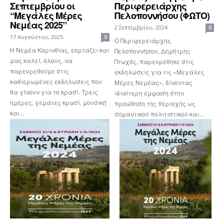
Σεπτεμβρίου οι
Περιφερειάρχης
“Μεγάλες Μέρες
Πελοποννήσου (ΦΩΤΟ)
Νεμέας 2025”
2 Σεπτεμβρίου, 2024
0
17 Αυγούστου, 2025
0
Ο Περιφερειάρχης
Η Νεμέα Κορινθίας, εορτάζει και
Πελοποννήσου, Δημήτρης
μας καλεί, όλους, να
Πτωχός, παρευρέθηκε στις
παρευρεθούμε στις
εκδηλώσεις για τις «Μεγάλες
καθιερωμένες εκδηλώσεις που
Μέρες Νεμέας», δίνοντας
θα γίνουν για το κρασί. Τρεις
ιδιαίτερη έμφαση στην
ημέρες, γεμάτες κρασί, μουσική
προώθηση της περιοχής ως
και...
σημαντικού πολιτιστικού και...