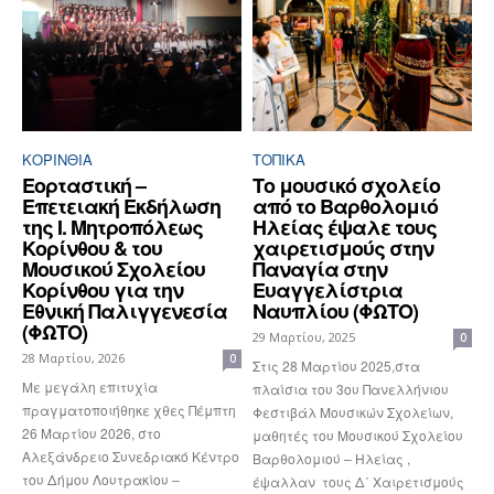
ΚΟΡΙΝΘΊΑ
ΤΟΠΙΚΑ
Εορταστική –
Το μουσικό σχολείο
Επετειακή Εκδήλωση
από το Βαρθολομιό
της Ι. Μητροπόλεως
Ηλείας έψαλε τους
Κορίνθου & του
χαιρετισμούς στην
Μουσικού Σχολείου
Παναγία στην
Κορίνθου για την
Ευαγγελίστρια
Εθνική Παλιγγενεσία
Ναυπλίου (ΦΩΤΟ)
(ΦΩΤΟ)
29 Μαρτίου, 2025
0
28 Μαρτίου, 2026
0
Στις 28 Μαρτίου 2025,στα
Με μεγάλη επιτυχία
πλαίσια του 3ου Πανελλήνιου
πραγματοποιήθηκε χθες Πέμπτη
Φεστιβάλ Μουσικών Σχολείων,
26 Μαρτίου 2026, στο
μαθητές του Μουσικού Σχολείου
Αλεξάνδρειο Συνεδριακό Κέντρο
Βαρθολομιού – Ηλείας ,
του Δήμου Λουτρακίου –
έψαλλαν τους Δ΄ Χαιρετισμούς