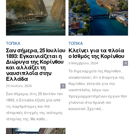
ΤΟΠΙΚΑ
ΤΟΠΙΚΑ
Σαν σήμερα, 25 Ιουλίου
Κλείνει για τα πλοία
1893: Εγκαινιάζεται η
ο Ισθμός της Κορίνθου
Διώρυγα της Κορίνθου
6 Νοεμβρίου, 2024
0
και αλλάζει τη
Τo Λιμεναρχείο της Κορίνθου,
ναυσιπλοΐα στην
ανακοινώνει, ότι η διώρυγα της
Ελλάδα
Κορίνθου, έκλεισε για την
25 Ιουλίου, 2026
0
ναυσιπλοΐα, λόγω των
Σαν σήμερα, στις 25 Ιουλίου του
προγραμματισμένων έργων που
1893, η Ελλάδα έζησε μία από
γίνονται στα πρανή του
τις λαμπρότερες και πιο
καναλιού. Σχετική...
ιστορικές στιγμές της νεότερης
ιστορίας της. Με κάθε...