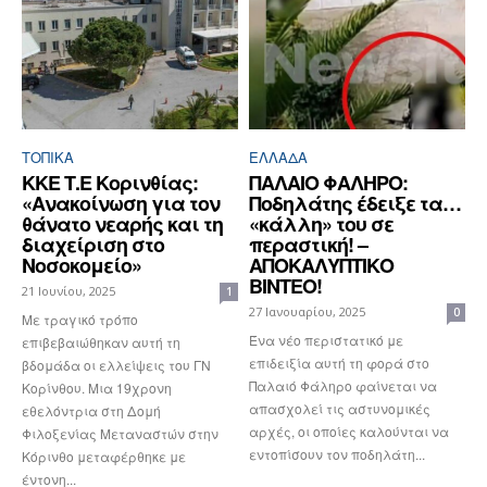
ΤΟΠΙΚΑ
ΕΛΛΆΔΑ
ΚΚΕ Τ.Ε Κορινθίας:
ΠΑΛΑΙΟ ΦΑΛΗΡΟ:
«Ανακοίνωση για τον
Ποδηλάτης έδειξε τα…
θάνατο νεαρής και τη
«κάλλη» του σε
διαχείριση στο
περαστική! –
Νοσοκομείο»
ΑΠΟΚΑΛΥΠΤΙΚΟ
ΒΙΝΤΕΟ!
21 Ιουνίου, 2025
1
27 Ιανουαρίου, 2025
0
Με τραγικό τρόπο
Ένα νέο περιστατικό με
επιβεβαιώθηκαν αυτή τη
επιδειξία αυτή τη φορά στο
βδομάδα οι ελλείψεις του ΓΝ
Παλαιό Φάληρο φαίνεται να
Κορίνθου. Μια 19χρονη
απασχολεί τις αστυνομικές
εθελόντρια στη Δομή
αρχές, οι οποίες καλούνται να
Φιλοξενίας Μεταναστών στην
εντοπίσουν τον ποδηλάτη...
Κόρινθο μεταφέρθηκε με
έντονη...