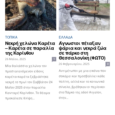
ΤΟΠΙΚΑ
ΕΛΛΆΔΑ
Νεκρή χελώνα Καρέτα
Άγνωστοι πέταξαν
– Καρέτα σε παραλία
ψάρια και νεκρά ζώα
της Κορίνθου
σε πάρκο στη
Θεσσαλονίκη (ΦΩΤΟ)
26 Μαΐου, 2025
1
26 Φεβρουαρίου, 2025
0
Μία θαλάσσια χελώνα του
Αντιμέτωποι με μια εικόνα που
προστατευόμενου είδους
σοκάρει και προσβάλλει κάθε
καρέτα-καρέτα ξεβράστηκε
πολίτη, αλλά και το κοινωνικό
νεκρή το πρωί του Σαββάτου 24
σύνολο, βρέθηκαν οι περίοικοι
Μαΐου 2025 στην παραλία
στο Πάρκο της οδού Αιγαίου,
Κανταρέ Κορίνθου. Το θέαμα
στην...
προκάλεσε θλίψη...