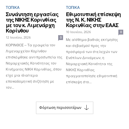
ΤΟΠΙΚΑ
ΤΟΠΙΚΑ
Συνάντηση εργασίας
Εθιμοτυπική επίσκεψη
της ΝΙΚΗΣ Κορινθίας
της Ν. Κ. ΝΙΚΗΣ
με τον κ. Λιμενάρχη
Κορινθίας στην ΕΑΑΣ
Κορίνθου
10 Ιουνίου, 2026
0
12 Ιουνίου, 2026
0
Με αίσθημα βαθιάς εκτίμησης
ΚΟΡΙΝΘΟΣ – Τα γραφεία του
και σεβασμού προς την
Λιμεναρχείου Κορίνθου
προσφορά των στελεχών των
επισκέφθηκε αντιπροσωπεία της
Ενόπλων Δυνάμεων, η
Νομαρχιακής Κοινότητας του
Νομαρχιακή Κοινότητα της
Κινήματος ΝΙΚΗ Κορινθίας, όπου
ΝΙΚΗΣ Κορινθίας
είχε μια ιδιαίτερα
πραγματοποίησε εθιμοτυπική
εποικοδομητική συζήτηση με
επίσκεψη στο...
τον...
Φόρτωση περισσοτέρων