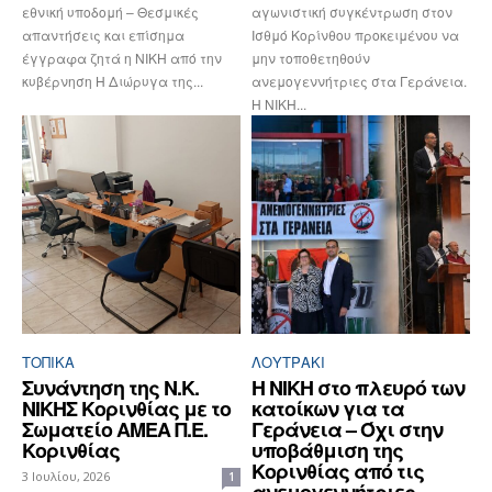
εθνική υποδομή – Θεσμικές
αγωνιστική συγκέντρωση στον
απαντήσεις και επίσημα
Ισθμό Κορίνθου προκειμένου να
έγγραφα ζητά η ΝΙΚΗ από την
μην τοποθετηθούν
κυβέρνηση Η Διώρυγα της...
ανεμογεννήτριες στα Γεράνεια.
Η ΝΙΚΗ...
ΤΟΠΙΚΑ
ΛΟΥΤΡΆΚΙ
Συνάντηση της Ν.Κ.
Η ΝΙΚΗ στο πλευρό των
ΝΙΚΗΣ Κορινθίας με το
κατοίκων για τα
Σωματείο ΑΜΕΑ Π.Ε.
Γεράνεια – Όχι στην
Κορινθίας
υποβάθμιση της
Κορινθίας από τις
3 Ιουλίου, 2026
1
ανεμογεννήτριες