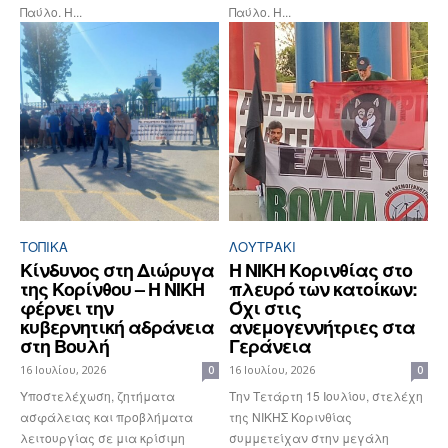
Παύλο. Η...
Παύλο. Η...
ΤΟΠΙΚΑ
ΛΟΥΤΡΆΚΙ
Κίνδυνος στη Διώρυγα
Η ΝΙΚΗ Κορινθίας στο
της Κορίνθου – Η ΝΙΚΗ
πλευρό των κατοίκων:
φέρνει την
Όχι στις
κυβερνητική αδράνεια
ανεμογεννήτριες στα
στη Βουλή
Γεράνεια
16 Ιουλίου, 2026
16 Ιουλίου, 2026
0
0
Υποστελέχωση, ζητήματα
Την Τετάρτη 15 Ιουλίου, στελέχη
ασφάλειας και προβλήματα
της ΝΙΚΗΣ Κορινθίας
λειτουργίας σε μια κρίσιμη
συμμετείχαν στην μεγάλη