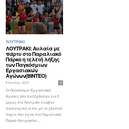
ΛΟΥΤΡΆΚΙ
ΛΟΥΤΡΑΚΙ: Αυλαία με
πάρτυ στο Παραλιακό
Πάρκο η τελετή λήξης
των Παγκόσμιων
Εργασιακών
Αγώνων(ΒΙΝΤΕΟ)
8 Ιουνίου, 2025
4
Οι Παγκόσμιοι Εργασιακοί
Αγώνες που διεξήχθησαν για 5
μέρες στο Λουτράκι έλαβαν
πανηγυρικά τέλος με το χθεσινό
πάρτυ που έγινε στο Παραλιακό
Πάρκο Λουτρακίου....