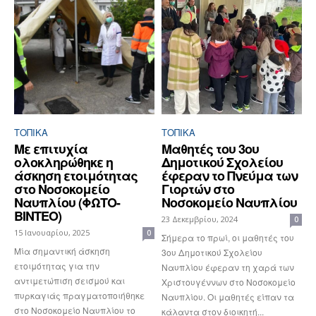
ΤΟΠΙΚΑ
ΤΟΠΙΚΑ
Με επιτυχία
Μαθητές του 3ου
ολοκληρώθηκε η
Δημοτικού Σχολείου
άσκηση ετοιμότητας
έφεραν το Πνεύμα των
στο Νοσοκομείο
Γιορτών στο
Ναυπλίου (ΦΩΤΟ-
Νοσοκομείο Ναυπλίου
ΒΙΝΤΕΟ)
23 Δεκεμβρίου, 2024
0
15 Ιανουαρίου, 2025
0
Σήμερα το πρωί, οι μαθητές του
Μία σημαντική άσκηση
3ου Δημοτικού Σχολείου
ετοιμότητας για την
Ναυπλίου έφεραν τη χαρά των
αντιμετώπιση σεισμού και
Χριστουγέννων στο Νοσοκομείο
πυρκαγιάς πραγματοποιήθηκε
Ναυπλίου. Οι μαθητές είπαν τα
στο Νοσοκομείο Ναυπλίου το
κάλαντα στον διοικητή...