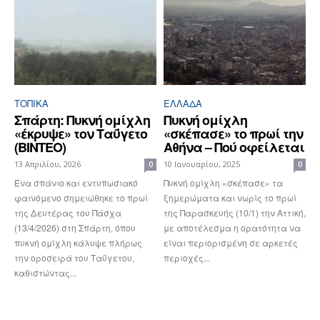
ΤΟΠΙΚΑ
ΕΛΛΆΔΑ
Σπάρτη: Πυκνή ομίχλη
Πυκνή ομίχλη
«έκρυψε» τον Ταΰγετο
«σκέπασε» το πρωί την
(ΒΙΝΤΕΟ)
Αθήνα – Πού οφείλεται
13 Απριλίου, 2026
10 Ιανουαρίου, 2025
0
0
Ένα σπάνιο και εντυπωσιακό
Πυκνή ομίχλη «σκέπασε» τα
φαινόμενο σημειώθηκε το πρωί
ξημερώματα και νωρίς το πρωί
της Δευτέρας του Πάσχα
της Παρασκευής (10/1) την Αττική,
(13/4/2026) στη Σπάρτη, όπου
με αποτέλεσμα η ορατότητα να
πυκνή ομίχλη κάλυψε πλήρως
είναι περιορισμένη σε αρκετές
την οροσειρά του Ταΰγετου,
περιοχές...
καθιστώντας...