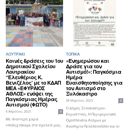
ΛΟΥΤΡΆΚΙ
ΤΟΠΙΚΑ
Κοινές δράσεις του 1ου
«Ενημερώσου και
Δημοτικού Σχολείου
Δράσε για τον
Λουτρακίου
Αυτισμό!»: Παγκόσμια
“Ελευθέριος Κ.
Ημέρα
Βενιζέλος’ με το ΚΔΑΠ
Ευαισθητοποίησης για
ΜΕΑ «ΕΦΥΡΑΙΟΣ
τον Αυτισμό στο
ΑΘΛΟΣ» ενόψει της
Ξυλόκαστρο
Παγκόσμιας Ημέρας
28 Μαρτίου, 2025
0
Αυτισμού (ΦΩΤΟ)
Ο Δήμος Ξυλοκάστρου-
6 Απριλίου, 2025
0
Ευρωστίνης, Η Περιφερειακή
Με ιδιαίτερη χαρά
Ομοσπονδία Ατόμων με
υποδεχτήκαμε στο σχολείο μας,
Αναπηρία Πελοποννήσου και οι