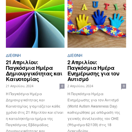
ΔΙΕΘΝΉ
ΔΙΕΘΝΉ
21 Απριλίου:
2 Απριλίου:
Παγκόσμια Ημέρα
Παγκόσμια Ημέρα
Δημιουργικότητας και
Ενημέρωσης για τον
Καινοτομίας
Αυτισμό
21 Απριλίου, 2024
2 Απριλίου, 2024
0
0
Η Παγκόσμια Ημέρα
Η Παγκόσμια Ημέρα
Δημιουργικότητας και
Ενημέρωσης για τον Αυτισμό
Καινοτομίας γιορτάζεται κάθε
(World Autism Awareness Day)
χρόνο στις 21 Απριλίου και είναι
καθιερώθηκε με απόφαση της
η καταληκτήρια ημέρα της
γενικής συνέλευσης του ΟΗΕ
Παγκόσμιας Εβδομάδας
(Ψήφισμα 62/139) στις 18
Δημιουργικότητας και
Δεκεμβρίου...