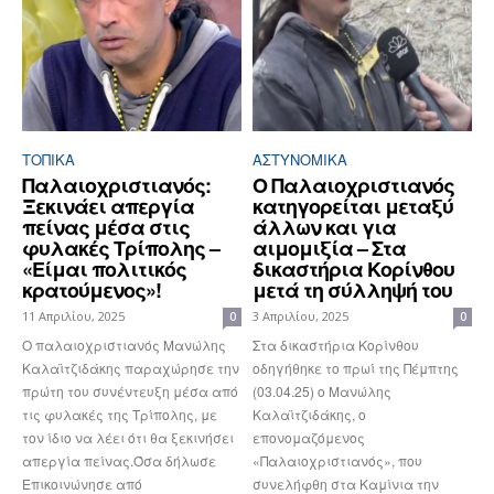
ΤΟΠΙΚΑ
ΑΣΤΥΝΟΜΙΚΆ
Παλαιοχριστιανός:
Ο Παλαιοχριστιανός
Ξεκινάει απεργία
κατηγορείται μεταξύ
πείνας μέσα στις
άλλων και για
φυλακές Τρίπολης –
αιμομιξία – Στα
«Είμαι πολιτικός
δικαστήρια Κορίνθου
κρατούμενος»!
μετά τη σύλληψή του
11 Απριλίου, 2025
3 Απριλίου, 2025
0
0
Ο παλαιοχριστιανός Μανώλης
Στα δικαστήρια Κορίνθου
Καλαϊτζιδάκης παραχώρησε την
οδηγήθηκε το πρωί της Πέμπτης
πρώτη του συνέντευξη μέσα από
(03.04.25) ο Μανώλης
τις φυλακές της Τρίπολης, με
Καλαϊτζιδάκης, ο
τον ίδιο να λέει ότι θα ξεκινήσει
επονομαζόμενος
απεργία πείνας.Όσα δήλωσε
«Παλαιοχριστιανός», που
Επικοινώνησε από
συνελήφθη στα Καμίνια την