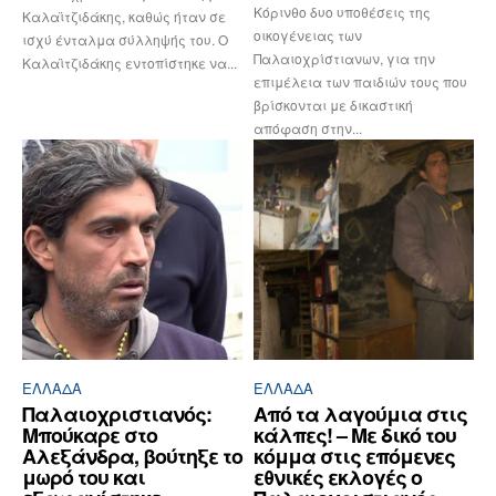
Κόρινθο δυο υποθέσεις της
Καλαϊτζιδάκης, καθώς ήταν σε
οικογένειας των
ισχύ ένταλμα σύλληψής του. Ο
Παλαιοχρίστιανων, για την
Καλαϊτζιδάκης εντοπίστηκε να...
επιμέλεια των παιδιών τους που
βρίσκονται με δικαστική
απόφαση στην...
ΕΛΛΆΔΑ
ΕΛΛΆΔΑ
Παλαιοχριστιανός:
Από τα λαγούμια στις
Μπούκαρε στο
κάλπες! – Με δικό του
Αλεξάνδρα, βούτηξε το
κόμμα στις επόμενες
μωρό του και
εθνικές εκλογές ο