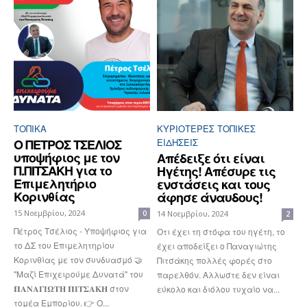
ΤΟΠΙΚΑ
ΚΥΡΙΌΤΕΡΕΣ ΤΟΠΙΚΈΣ
Ο ΠΕΤΡΟΣ ΤΣΕΛΙΟΣ
ΕΙΔΉΣΕΙΣ
υποψήφιος με τον
Απέδειξε ότι είναι
Π.ΠΙΤΣΑΚΗ για το
Ηγέτης! Απέσυρε τις
Επιμελητήριο
ενστάσεις και τους
Κορινθίας
άφησε άναυδους!
15 Νοεμβρίου, 2024
0
14 Νοεμβρίου, 2024
2
Πέτρος Τσέλιος - Υποψήφιος για
Οτι έχει τη στόφα του ηγέτη, το
το ΔΣ του Επιμελητηρίου
έχει αποδείξει ο Παναγιώτης
Κορινθίας με τον συνδυασμό 🤝
Πιτσάκης πολλές φορές στο
"Μαζί Επιχειρούμε Δυνατά" του
παρελθόν. Αλλωστε δεν είναι
𝚷𝚨𝚴𝚨𝚪𝚰𝛀𝚻𝚮 𝚷𝚰𝚻𝚺𝚨𝚱𝚮 στον
εύκολο και διόλου τυχαίο να...
τομέα Εμπορίου. 👉 Ο...