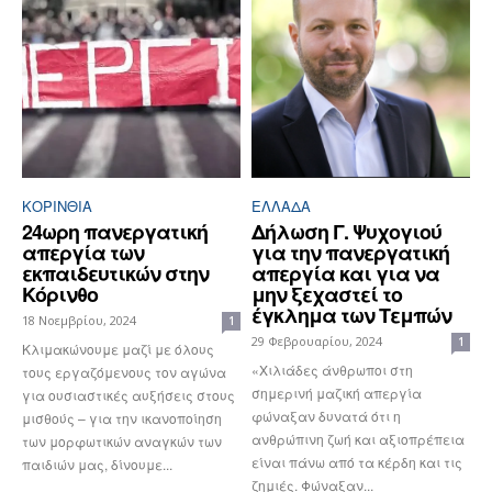
ΚΟΡΙΝΘΊΑ
ΕΛΛΆΔΑ
24ωρη πανεργατική
Δήλωση Γ. Ψυχογιού
απεργία των
για την πανεργατική
εκπαιδευτικών στην
απεργία και για να
Κόρινθο
μην ξεχαστεί το
έγκλημα των Τεμπών
18 Νοεμβρίου, 2024
1
29 Φεβρουαρίου, 2024
1
Κλιμακώνουμε μαζί με όλους
«Χιλιάδες άνθρωποι στη
τους εργαζόμενους τον αγώνα
σημερινή μαζική απεργία
για ουσιαστικές αυξήσεις στους
φώναξαν δυνατά ότι η
μισθούς – για την ικανοποίηση
ανθρώπινη ζωή και αξιοπρέπεια
των μορφωτικών αναγκών των
είναι πάνω από τα κέρδη και τις
παιδιών μας, δίνουμε...
ζημιές. Φώναξαν...