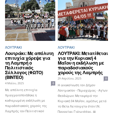
ΛΟΥΤΡΆΚΙ
ΛΟΥΤΡΆΚΙ
Λουτράκι: Με απόλυτη
ΛΟΥΤΡΑΚΙ: Μετατίθεται
επιτυχία χόρεψε για
για την Κυριακή 4
τη Λαμπρή ο
Μαΐου η εκδήλωση με
Πολιτιστικός
παραδοσιακούς
Σύλλογος (ΦΩΤΟ)
χορούς της Λαμπρής
(ΒΙΝΤΕΟ)
29 Απριλίου, 2025
0
4 Μαΐου, 2025
0
Η ανακοίνωση του Δήμου
Με απόλυτη επιτυχία
Λουτρακίου - Περαχώρας - Αγίων
πραγματοποιήθηκε η
Θεοδώρων: Μεταφορά την
καθιερωμένη εκδήλωση με
Κυριακή 04 Μαΐου, αμέσως μετά
παραδοσιακούς χορούς της
τη Θεία Λειτουργία στον Ι.Ν.
Λαμπρής του Πολιτιστικού
Παναγίας Γιάτρισσας. 📅