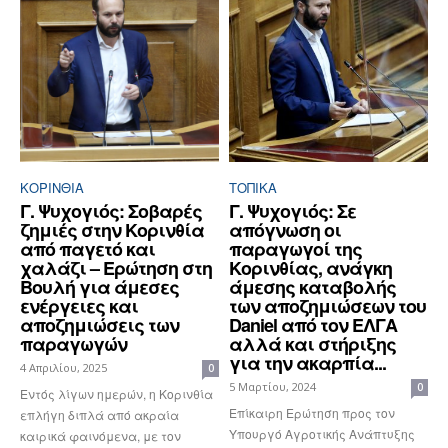
ΚΟΡΙΝΘΊΑ
ΤΟΠΙΚΑ
Γ. Ψυχογιός: Σοβαρές
Γ. Ψυχογιός: Σε
ζημιές στην Κορινθία
απόγνωση οι
από παγετό και
παραγωγοί της
χαλάζι – Ερώτηση στη
Κορινθίας, ανάγκη
Βουλή για άμεσες
άμεσης καταβολής
ενέργειες και
των αποζημιώσεων του
αποζημιώσεις των
Daniel από τον ΕΛΓΑ
παραγωγών
αλλά και στήριξης
για την ακαρπία...
4 Απριλίου, 2025
0
5 Μαρτίου, 2024
0
Εντός λίγων ημερών, η Κορινθία
Επίκαιρη Ερώτηση προς τον
επλήγη διπλά από ακραία
Υπουργό Αγροτικής Ανάπτυξης
καιρικά φαινόμενα, με τον