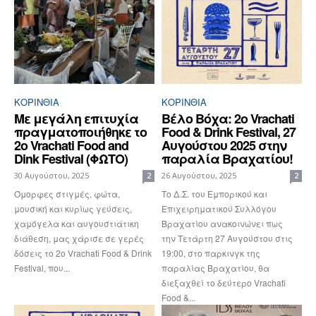
ΚΟΡΙΝΘΊΑ
ΚΟΡΙΝΘΊΑ
Με μεγάλη επιτυχία
Βέλο Βόχα: 2o Vrachati
πραγματοποιήθηκε το
Food & Drink Festival, 27
2ο Vrachati Food and
Αυγούστου 2025 στην
Dink Festival (ΦΩΤΟ)
παραλία Βραχατίου!
30 Αυγούστου, 2025
26 Αυγούστου, 2025
2
2
Όμορφες στιγμές, φώτα,
Το Δ.Σ. του Εμπορικού και
μουσική και κυρίως γεύσεις,
Επιχειρηματικού Συλλόγου
χαμόγελα και αυγουστιάτικη
Βραχατίου ανακοινώνει πως
διάθεση, μας χάρισε σε γερές
την Τετάρτη 27 Αυγούστου στις
δόσεις το 2ο Vrachati Food & Drink
19:00, στο παρκινγκ της
Festival, που...
παραλίας Βραχατίου, θα
διεξαχθεί το δεύτερο Vrachati
Food &...