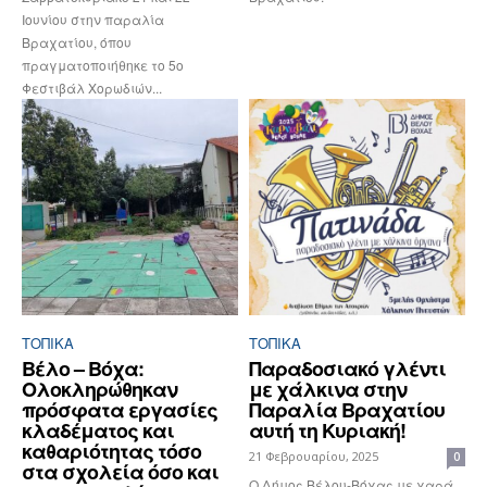
Ιουνίου στην παραλία
Βραχατίου, όπου
πραγματοποιήθηκε το 5ο
Φεστιβάλ Χορωδιών...
ΤΟΠΙΚΑ
ΤΟΠΙΚΑ
Βέλο – Βόχα:
Παραδοσιακό γλέντι
Ολοκληρώθηκαν
με χάλκινα στην
πρόσφατα εργασίες
Παραλία Βραχατίου
κλαδέματος και
αυτή τη Κυριακή!
καθαριότητας τόσο
21 Φεβρουαρίου, 2025
0
στα σχολεία όσο και
Ο Δήμος Βέλου-Βόχας με χαρά