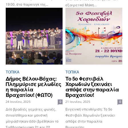
19:00, στο παρκινγκ της...
εξαιρετικό Μάκη...
ΤΟΠΙΚΑ
ΤΟΠΙΚΑ
Δήμος Βέλου-Βόχας:
Το 5ο Φεστιβάλ
Πλημμύρισε μελωδίες
Χορωδιών ξεκινάει
η παραλία
απόψε στην παραλία
Βραχατίου! (ΦΩΤΟ)
Βραχατίου!
24 Ιουνίου, 2025
21 Ιουνίου, 2025
0
0
Δύο βραδιές γεμάτες φωνές,
Ευγενική υπενθύμιση: Το 5ο
συναίσθημα και μουσική
Φεστιβάλ Χορωδιών ξεκινάει
μοιράστηκαν όσοι βρέθηκαν το
απόψε στην παραλία
Σαββατοκύριακο 21 και 22
Βραχατίου.