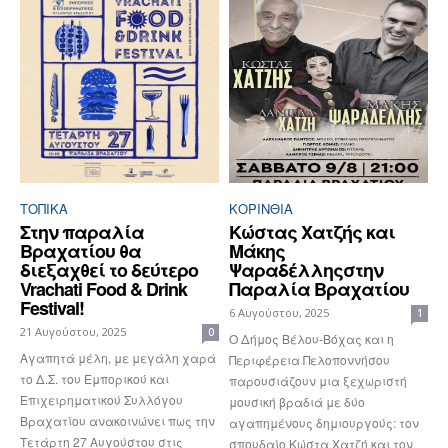
ΤΟΠΙΚΑ
ΚΟΡΙΝΘΊΑ
Στην παραλία
Κώστας Χατζής και
Βραχατίου θα
Μάκης
διεξαχθεί το δεύτερο
Ψαραδέλληςστην
Vrachati Food & Drink
Παραλία Βραχατίου
Festival!
6 Αυγούστου, 2025
1
21 Αυγούστου, 2025
0
Ο Δήμος Βέλου-Βόχας και η
Αγαπητά μέλη, με μεγάλη χαρά
Περιφέρεια Πελοποννήσου
το Δ.Σ. του Εμπορικού και
παρουσιάζουν μια ξεχωριστή
Επιχειρηματικού Συλλόγου
μουσική βραδιά με δύο
Βραχατίου ανακοινώνει πως την
αγαπημένους δημιουργούς: τον
Τετάρτη 27 Αυγούστου στις
σπουδαίο Κώστα Χατζή και τον