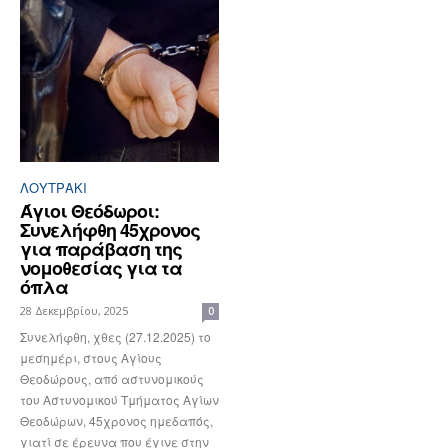
ΛΟΥΤΡΆΚΙ
Άγιοι Θεόδωροι:
Συνελήφθη 45χρονος
για παράβαση της
νομοθεσίας για τα
όπλα
28 Δεκεμβρίου, 2025
0
Συνελήφθη, χθες (27.12.2025) το
μεσημέρι, στους Αγίους
Θεοδώρους, από αστυνομικούς
του Αστυνομικού Τμήματος Αγίων
Θεοδώρων, 45χρονος ημεδαπός,
γιατί σε έρευνα που έγινε στην