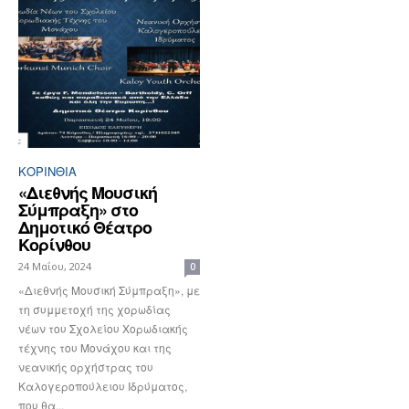
ΚΟΡΙΝΘΊΑ
«Διεθνής Μουσική
Σύμπραξη» στο
Δημοτικό Θέατρο
Κορίνθου
24 Μαΐου, 2024
0
«Διεθνής Μουσική Σύμπραξη», με
τη συμμετοχή της χορωδίας
νέων του Σχολείου Χορωδιακής
τέχνης του Μονάχου και της
νεανικής ορχήστρας του
Καλογεροπούλειου Ιδρύματος,
που θα...