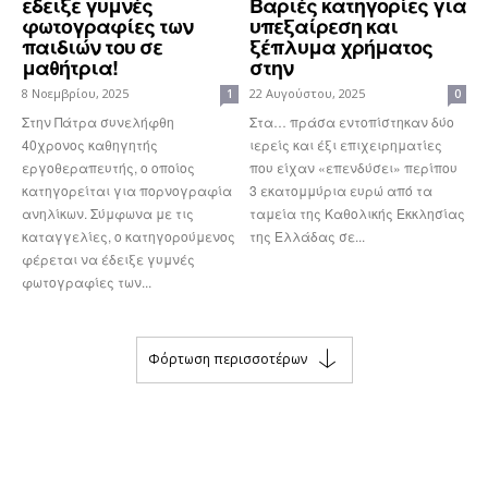
εδειξε γυμνές
Βαριές κατηγορίες για
φωτογραφίες των
υπεξαίρεση και
παιδιών του σε
ξέπλυμα χρήματος
μαθήτρια!
στην
8 Νοεμβρίου, 2025
22 Αυγούστου, 2025
1
0
Στην Πάτρα συνελήφθη
Στα… πράσα εντοπίστηκαν δύο
40χρονος καθηγητής
ιερείς και έξι επιχειρηματίες
εργοθεραπευτής, ο οποίος
που είχαν «επενδύσει» περίπου
κατηγορείται για πορνογραφία
3 εκατομμύρια ευρώ από τα
ανηλίκων. Σύμφωνα με τις
ταμεία της Καθολικής Εκκλησίας
καταγγελίες, ο κατηγορούμενος
της Ελλάδας σε...
φέρεται να έδειξε γυμνές
φωτογραφίες των...
Φόρτωση περισσοτέρων