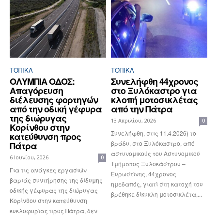
ΤΟΠΙΚΑ
ΤΟΠΙΚΑ
ΟΛΥΜΠΙΑ ΟΔΟΣ:
Συνελήφθη 44χρονος
Απαγόρευση
στο Ξυλόκαστρο για
διέλευσης φορτηγών
κλοπή μοτοσικλέτας
από την οδική γέφυρα
από την Πάτρα
της διώρυγας
13 Απριλίου, 2026
0
Κορίνθου στην
Συνελήφθη, στις 11.4.2026) το
κατεύθυνση προς
βράδυ, στο Ξυλόκαστρο, από
Πάτρα
αστυνομικούς του Αστυνομικού
6 Ιουνίου, 2026
0
Τμήματος Ξυλοκάστρου –
Για τις ανάγκες εργασιών
Ευρωστίνης, 44χρονος
βαριάς συντήρησης της δίδυμης
ημεδαπός, γιατί στη κατοχή του
οδικής γέφυρας της διώρυγας
βρέθηκε δίκυκλη μοτοσικλέτα,...
Κορίνθου στην κατεύθυνση
κυκλοφορίας προς Πάτρα, δεν