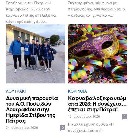
Παρέλασης του Πατρινού
Συγκεκριμένα, σύμφωνα με
Καρναβαλιού 2026, όταν
πληροφορίες, δύο νεαρά άτομα
καρναβαλιστής επέλεξε να
– άνδρας και γυναίκα –...
κάνει πρόταση γάμου...
ΛΟΥΤΡΆΚΙ
ΚΟΡΙΝΘΊΑ
Δυναμική παρουσία
Καρναβαλοξεφαντώμ
του Α.Ο. Ποσειδών
ατα 2026: Η συνέχεια…
Λουτρακίου στην
έπεται στην Πάτρα!
Ημερίδα Στίβου της
13 Ιανουαρίου, 2026
1
Πάτρας
Η καλλιτεχνική ομάδα «Η
24 Ιανουαρίου, 2026
0
συνέχεια...έπεται!!»