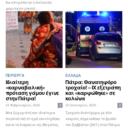
θα επιτρέπεται η διέλευση
φορτηγών μικτού...
ΠΕΡΊΕΡΓΑ
ΕΛΛΆΔΑ
Ιδιαίτερη
Πάτρα: Θανατηφόρο
«καρναβαλική»
τροχαίο! – ΙΧ εξετράπη
πρόταση γάμου έγινε
και «καρφώθηκε» σε
στην Πάτρα!
κολώνα
23 Φεβρουαρίου, 2026
25 Ιανουαρίου, 2026
0
0
Μια ξεχωριστή και ιδιαίτερα
Τροχαίο δυστύχημα με δύο
συγκινητική στιγμή εκτυλίχθηκε
νεκρούς σημειώθηκε το βράδυ
κατά τη διάρκεια της Μεγάλης
του Σαββάτου (24/1) στην Πάτρα.