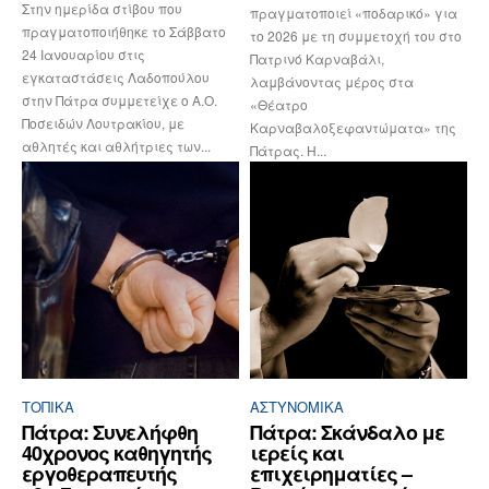
Στην ημερίδα στίβου που
πραγματοποιεί «ποδαρικό» για
πραγματοποιήθηκε το Σάββατο
το 2026 με τη συμμετοχή του στο
24 Ιανουαρίου στις
Πατρινό Καρναβάλι,
εγκαταστάσεις Λαδοπούλου
λαμβάνοντας μέρος στα
στην Πάτρα συμμετείχε ο Α.Ο.
«Θέατρο
Ποσειδών Λουτρακίου, με
Καρναβαλοξεφαντώματα» της
αθλητές και αθλήτριες των...
Πάτρας. Η...
ΤΟΠΙΚΑ
ΑΣΤΥΝΟΜΙΚΆ
Πάτρα: Συνελήφθη
Πάτρα: Σκάνδαλο με
40χρονος καθηγητής
ιερείς και
εργοθεραπευτής
επιχειρηματίες –