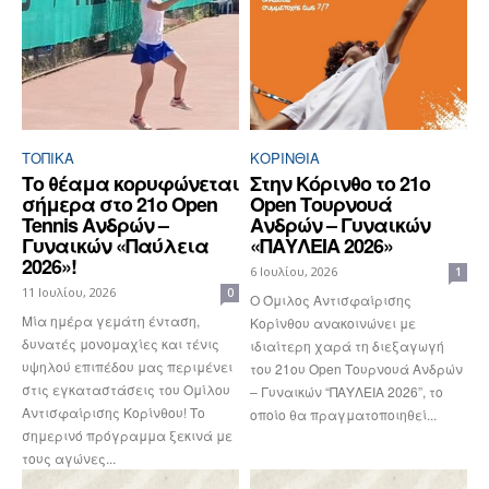
ΤΟΠΙΚΑ
ΚΟΡΙΝΘΊΑ
Το θέαμα κορυφώνεται
Στην Κόρινθο το 21ο
σήμερα στο 21ο Open
Open Τουρνουά
Tennis Ανδρών –
Ανδρών – Γυναικών
Γυναικών «Παύλεια
«ΠΑΥΛΕΙΑ 2026»
2026»!
6 Ιουλίου, 2026
1
11 Ιουλίου, 2026
0
Ο Όμιλος Αντισφαίρισης
Μία ημέρα γεμάτη ένταση,
Κορίνθου ανακοινώνει με
δυνατές μονομαχίες και τένις
ιδιαίτερη χαρά τη διεξαγωγή
υψηλού επιπέδου μας περιμένει
του 21ου Open Τουρνουά Ανδρών
στις εγκαταστάσεις του Ομίλου
– Γυναικών “ΠΑΥΛΕΙΑ 2026”, το
Αντισφαίρισης Κορίνθου! Το
οποίο θα πραγματοποιηθεί...
σημερινό πρόγραμμα ξεκινά με
τους αγώνες...