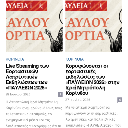
ΚΟΡΙΝΘΊΑ
ΚΟΡΙΝΘΊΑ
Live Streaming των
Κορυφώνονται οι
Εορταστικών
εορταστικές
Λατρευτικών
εκδηλώσεις των
Εκδηλώσεων των
«ΠΑΥΛΕΙΩΝ 2026» στην
«ΠΑΥΛΕΙΩΝ 2026»
Ιερά Μητρόπολη
Κορίνθου
28 Ιουνίου, 2026
1
27 Ιουνίου, 2026
0
Η Αποστολική Ιερά Μητρόπολη
Με ιδιαίτερη λαμπρότητα
Κορίνθου ενημερώνει όλους τους
κορυφώνονται οι εορταστικές,
τηλεοπτικούς σταθμούς, τα
λατρευτικές και πολιτιστικές
ενημερωτικά μέσα και τις
εκδηλώσεις «ΠΑΥΛΕΙΑ 2026», που
διαδικτυακές πλατφόρμες ότι οι