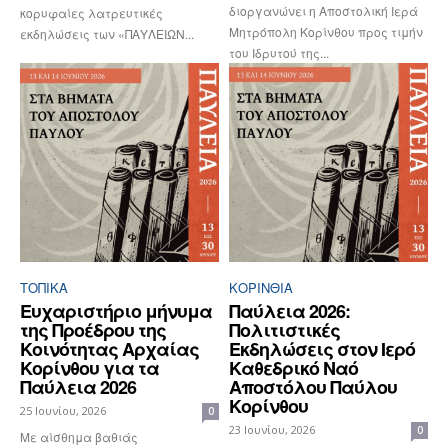
διοργανώνει η Αποστολική Ιερά
κορυφαίες λατρευτικές
Μητρόπολη Κορίνθου προς τιμήν
εκδηλώσεις των «ΠΑΥΛΕΙΩΝ...
του Ιδρυτού της...
ΤΟΠΙΚΑ
ΚΟΡΙΝΘΊΑ
Ευχαριστήριο μήνυμα
Παύλεια 2026:
της Προέδρου της
Πολιτιστικές
Κοινότητας Αρχαίας
Εκδηλώσεις στον Ιερό
Κορίνθου για τα
Καθεδρικό Ναό
Παύλεια 2026
Αποστόλου Παύλου
Κορίνθου
25 Ιουνίου, 2026
0
23 Ιουνίου, 2026
0
Με αίσθημα βαθιάς