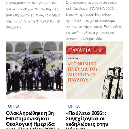
Στο πλαίσιο των εορταστικών
ευγνωμοσύνης και χαράς, θα
εκδηλώσεων «ΠΑΥΛΕΙΑ 2026», η
ήθελα να εκφράσω τις θερμές
Ιερά Μητρόπολη Κορίνθου
μου ευχαριστίες προς τον Δήμο
προσκαλεί το χριστεπώνυμο
Κορινθίων για τη στήριξη και τη
πλήρωμα της τοπικής Εκκλησίας
συμβολή...
και κάθε ενδιαφερόμενο να
παρακολουθήσει δύο...
ΤΟΠΙΚΑ
ΤΟΠΙΚΑ
Ολοκληρώθηκε η 3η
«Παύλεια 2026»:
Επιστημονική και
Συνεχίζονται οι
Θεολογική Ημερίδα
εκδηλώσεις στην