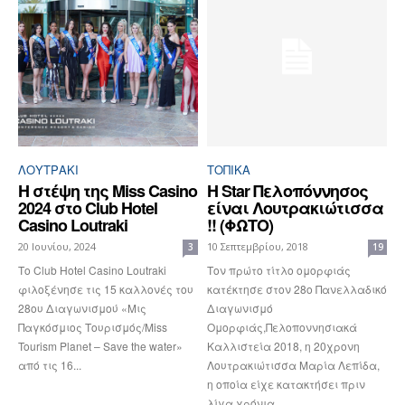
ΛΟΥΤΡΆΚΙ
ΤΟΠΙΚΑ
Η στέψη της Μiss Casino
H Star Πελοπόννησος
2024 στο Club Hotel
είναι Λουτρακιώτισσα
Casino Loutraki
!! (ΦΩΤΟ)
20 Ιουνίου, 2024
10 Σεπτεμβρίου, 2018
3
19
Το Club Hotel Casino Loutraki
Τον πρώτο τίτλο ομορφιάς
φιλοξένησε τις 15 καλλονές του
κατέκτησε στον 28ο Πανελλαδικό
28ου Διαγωνισμού «Μις
Διαγωνισμό
Παγκόσμιος Τουρισμός/Miss
Ομορφιάς,Πελοποννησιακά
Tourism Planet – Save the water»
Καλλιστεία 2018, η 20χρονη
από τις 16...
Λουτρακιώτισσα Μαρία Λεπίδα,
η οποία είχε κατακτήσει πριν
λίγα χρόνια...