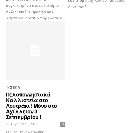
εστιατόριο Αχίλλειον... Σήμερα
συγκεκριμένα στο εστιατόριο
Δευτέρα 3...
Αχίλλειον ! 14 όμορφα και
λαμπερά κορίτσια παρέλασαν...
ΤΟΠΙΚΑ
Πελοποννησιακά
Καλλιστεία στο
Λουτράκι ! Μόνο στο
Αχίλλειον 3
Σεπτεμβρίου !
29 Αυγούστου, 2018
0
Ο 28ος Πανελλαδικός