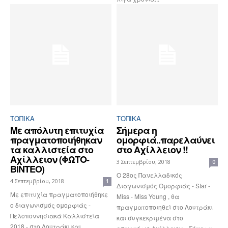
ΤΟΠΙΚΑ
ΤΟΠΙΚΑ
Με απόλυτη επιτυχία
Σήμερα η
πραγματοποιήθηκαν
ομορφιά..παρελαύνει
τα καλλιστεία στο
στο Αχίλλειον !!
Αχίλλειον (ΦΩΤΟ-
3 Σεπτεμβρίου, 2018
0
ΒΙΝΤΕΟ)
Ο 28ος Πανελλαδικός
4 Σεπτεμβρίου, 2018
1
Διαγωνισμός Ομορφιάς - Star -
Με επιτυχία πραγματοποιήθηκε
Miss - Miss Young , θα
ο διαγωνισμός ομορφιάς -
πραγματοποιηθεί στο Λουτράκι
Πελοποννησιακά Καλλιστεία
και συγκεκριμένα στο
2018 - στο Λουτράκι και