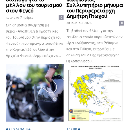
μέλλον του τουρισμού
Συλλυπητήριο μήνυμα
στον Φενεό
του Περιφερειάρχη
Δημήτρη Πτωχού
πριν από 7 ημέρες
0
30 Ιουλίου, 2026
0
Στη δημόσια συζήτηση με
Τη βαθιά του θλίψη για την
θέμα «Ανάπτυξη & Προοπτικές
απώλεια τριών πυροσβεστών εν
του Τουρισμού στην περιοχή του
ώρα καθήκοντος, στο Ρέθυμνο
Φενεού», που πραγματοποιήθηκε
και στο Γύθειο, εκφράζει με
την Κυριακή 26 Ιουλίου στην
δήλωσή του ο Περιφερειάρχης
Αρχαία Φενεό, συμμετείχαν ο...
Πελοποννήσου...
ΑΣΤΥΝΟΜΙΚΆ
ΤΟΠΙΚΑ