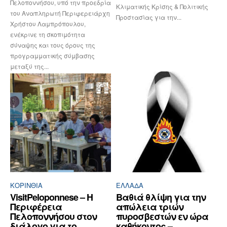
Πελοποννήσου, υπό την προεδρία
Κλιματικής Κρίσης & Πολιτικής
του Αναπληρωτή Περιφερειάρχη
Προστασίας για την...
Χρήστου Λαμπρόπουλου,
ενέκρινε τη σκοπιμότητα
σύναψης και τους όρους της
προγραμματικής σύμβασης
μεταξύ της...
ΚΟΡΙΝΘΊΑ
ΕΛΛΆΔΑ
VisitPeloponnese – Η
Βαθιά θλίψη για την
Περιφέρεια
απώλεια τριών
Πελοποννήσου στον
πυροσβεστών εν ώρα
διάλογο για το
καθήκοντος –