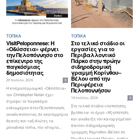
ΤΟΠΙΚΑ
ΤΟΠΙΚΑ
VisitPeloponnese: Η
Στο τελικό στάδιο οι
«Οδύσσεια» φέρνει
εργασίες για το
την Πελοπόννησο στο
Περιβαλλοντικό
επίκεντρο της
Πάρκο στην πρώην
παγκόσμιας
σιδηροδρομική
δημοσιότητας
γραμμή Κορίνθου–
Βέλου από την
20 Ιουλίου, 2026
0
Περιφέρεια
Η κινηματογραφική «Οδύσσεια»
Πελοποννήσου
του Christopher Nolan έχει
14 Ιουλίου, 2026
0
στρέψει το παγκόσμιο
Στο τελικό στάδιο υλοποίησης
ενδιαφέρον στην Πελοπόννησο,
βρίσκεται το έργο «Αξιοποίηση
αναδεικνύοντας σε εκατομμύρια
και ανάδειξη του καταργημένου
θεατές και ταξιδιώτες τα
δικτύου σιδηροδρομικής
μοναδικά τοπία, την ιστορία...
γραμμής Κορίνθου–Βέλου σε
Περιβαλλοντικό Πάρκο», καθώς