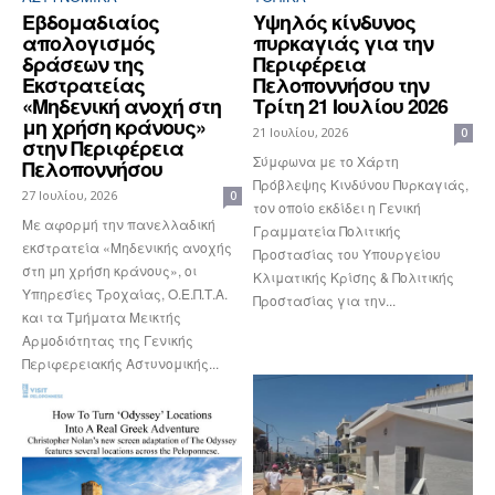
Εβδομαδιαίος
Υψηλός κίνδυνος
απολογισμός
πυρκαγιάς για την
δράσεων της
Περιφέρεια
Εκστρατείας
Πελοποννήσου την
«Μηδενική ανοχή στη
Τρίτη 21 Ιουλίου 2026
μη χρήση κράνους»
21 Ιουλίου, 2026
0
στην Περιφέρεια
Σύμφωνα με το Χάρτη
Πελοποννήσου
Πρόβλεψης Κινδύνου Πυρκαγιάς,
27 Ιουλίου, 2026
0
τον οποίο εκδίδει η Γενική
Με αφορμή την πανελλαδική
Γραμματεία Πολιτικής
εκστρατεία «Μηδενικής ανοχής
Προστασίας του Υπουργείου
στη μη χρήση κράνους», οι
Κλιματικής Κρίσης & Πολιτικής
Υπηρεσίες Τροχαίας, Ο.Ε.Π.Τ.Α.
Προστασίας για την...
και τα Τμήματα Μεικτής
Αρμοδιότητας της Γενικής
Περιφερειακής Αστυνομικής...