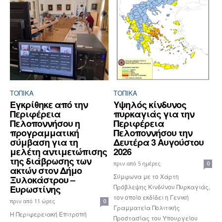
ΤΟΠΙΚΑ
ΤΟΠΙΚΑ
Εγκρίθηκε από την
Υψηλός κίνδυνος
Περιφέρεια
πυρκαγιάς για την
Πελοποννήσου η
Περιφέρεια
προγραμματική
Πελοποννήσου την
σύμβαση για τη
Δευτέρα 3 Αυγούστου
μελέτη αντιμετώπισης
2026
της διάβρωσης των
πριν από 5 ημέρες
0
ακτών στον Δήμο
Σύμφωνα με το Χάρτη
Ξυλοκάστρου –
Πρόβλεψης Κινδύνου Πυρκαγιάς,
Ευρωστίνης
τον οποίο εκδίδει η Γενική
πριν από 11 ώρες
0
Γραμματεία Πολιτικής
Η Περιφερειακή Επιτροπή
Προστασίας του Υπουργείου