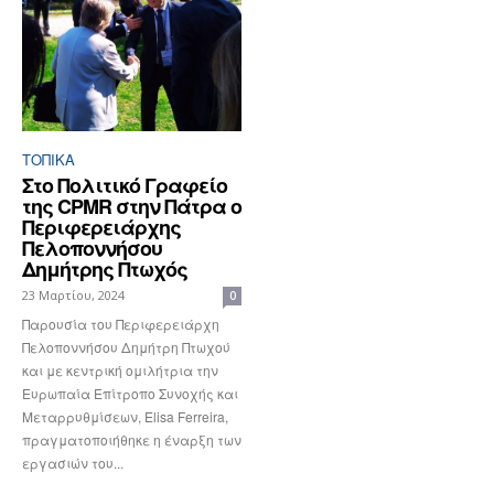
ΤΟΠΙΚΑ
Στο Πολιτικό Γραφείο
της CPMR στην Πάτρα ο
Περιφερειάρχης
Πελοποννήσου
Δημήτρης Πτωχός
23 Μαρτίου, 2024
0
Παρουσία του Περιφερειάρχη
Πελοποννήσου Δημήτρη Πτωχού
και με κεντρική ομιλήτρια την
Ευρωπαία Επίτροπο Συνοχής και
Μεταρρυθμίσεων, Elisa Ferreira,
πραγματοποιήθηκε η έναρξη των
εργασιών του...