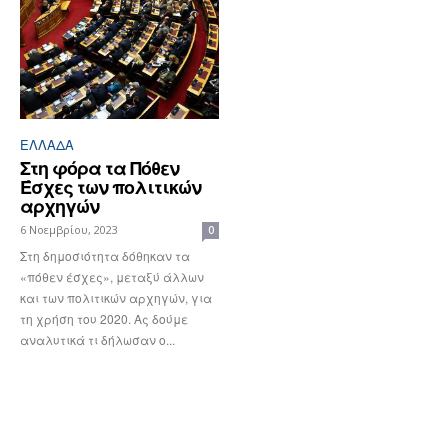
ΕΛΛΆΔΑ
Στη φόρα τα Πόθεν
Έσχες των πολιτικών
αρχηγών
6 Νοεμβρίου, 2023
0
Στη δημοσιότητα δόθηκαν τα
«πόθεν έσχες», μεταξύ άλλων
και των πολιτικών αρχηγών, για
τη χρήση του 2020. Ας δούμε
αναλυτικά τι δήλωσαν ο...