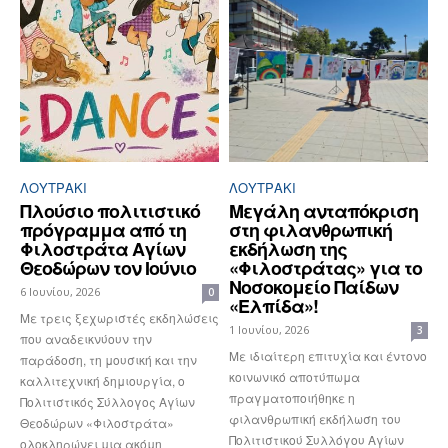
ΛΟΥΤΡΆΚΙ
ΛΟΥΤΡΆΚΙ
Πλούσιο πολιτιστικό
Μεγάλη ανταπόκριση
πρόγραμμα από τη
στη φιλανθρωπική
Φιλοστράτα Αγίων
εκδήλωση της
Θεοδώρων τον Ιούνιο
«Φιλοστράτας» για το
Νοσοκομείο Παίδων
6 Ιουνίου, 2026
0
«Ελπίδα»!
Με τρεις ξεχωριστές εκδηλώσεις
1 Ιουνίου, 2026
3
που αναδεικνύουν την
Με ιδιαίτερη επιτυχία και έντονο
παράδοση, τη μουσική και την
κοινωνικό αποτύπωμα
καλλιτεχνική δημιουργία, ο
πραγματοποιήθηκε η
Πολιτιστικός Σύλλογος Αγίων
φιλανθρωπική εκδήλωση του
Θεοδώρων «Φιλοστράτα»
Πολιτιστικού Συλλόγου Αγίων
ολοκληρώνει μια ακόμη